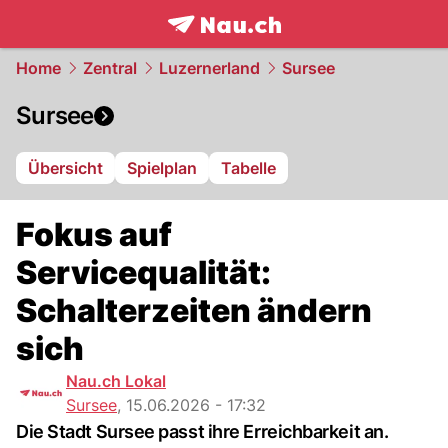
frontpage.
NAU.ch
Home
Zentral
Luzernerland
Sursee
Sursee
Übersicht
Spielplan
Tabelle
Fokus auf
Servicequalität:
Schalterzeiten ändern
sich
Nau.ch Lokal
Sursee
,
15.06.2026 - 17:32
Die Stadt Sursee passt ihre Erreichbarkeit an.