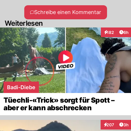
Schreibe einen Kommentar
Weiterlesen
Arti
182
6h
Interaktionen
Badi-Diebe
Tüechli-«Trick» sorgt für Spott –
aber er kann abschrecken
Arti
207
3h
Interaktionen