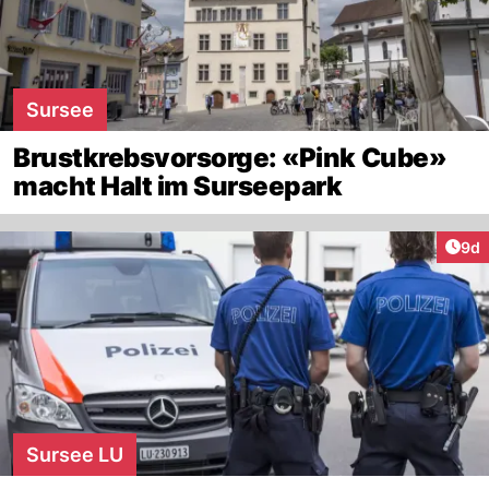
Sursee
Brustkrebsvorsorge: «Pink Cube»
macht Halt im Surseepark
Arti
9d
Sursee LU