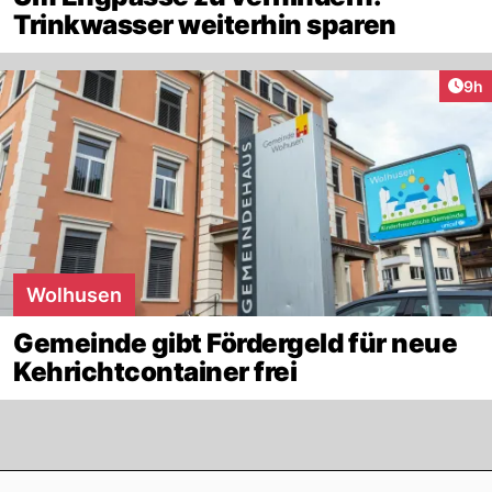
Trinkwasser weiterhin sparen
Arti
9h
Wolhusen
Gemeinde gibt Fördergeld für neue
Kehrichtcontainer frei
Footer