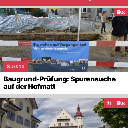
Arti
2d
Sursee
Baugrund-Prüfung: Spurensuche
auf der Hofmatt
Arti
1
3d
Interaktion