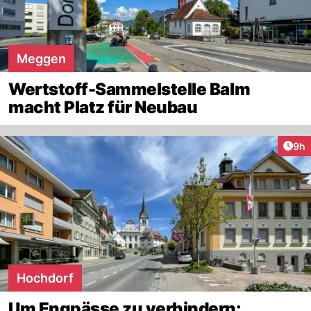
Meggen
Wertstoff-Sammelstelle Balm
macht Platz für Neubau
Arti
9h
Hochdorf
Um Engpässe zu verhindern: