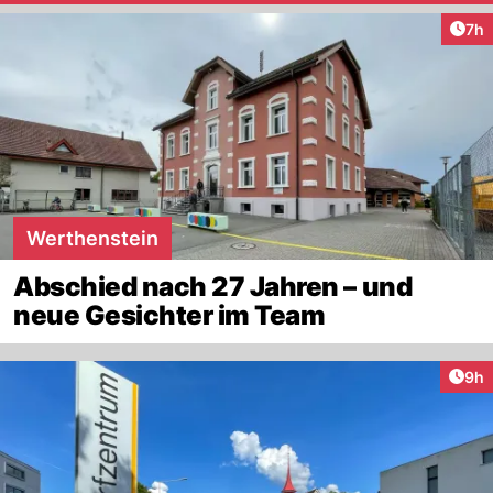
Arti
7h
Werthenstein
Abschied nach 27 Jahren – und
neue Gesichter im Team
Arti
9h