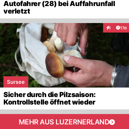
Autofahrer (28) bei Auffahrunfall
verletzt
Artik
1
17d
Interaktione
Sursee
Sicher durch die Pilzsaison:
Kontrollstelle öffnet wieder
MEHR AUS LUZERNERLAND