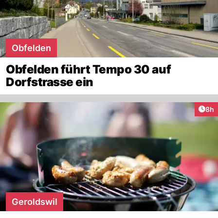
Obfelden
Obfelden führt Tempo 30 auf
Dorfstrasse ein
Arti
8h
Geroldswil