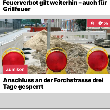
Feuerverbot gilt weiterhin – auch für
Grillfeuer
Artik
1
15h
Interaktione
Zumikon
Anschluss an der Forchstrasse drei
Tage gesperrt