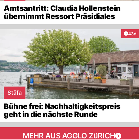
Amtsantritt: Claudia Hollenstein
übernimmt Ressort Präsidiales
Artik
43d
Stäfa
Bühne frei: Nachhaltigkeitspreis
geht in die nächste Runde
MEHR AUS AGGLO ZüRICH