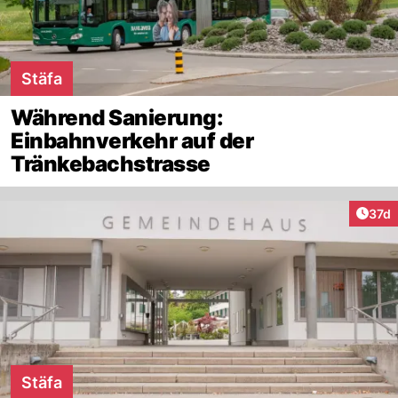
Stäfa
Während Sanierung:
Einbahnverkehr auf der
Tränkebachstrasse
Artik
37d
Stäfa