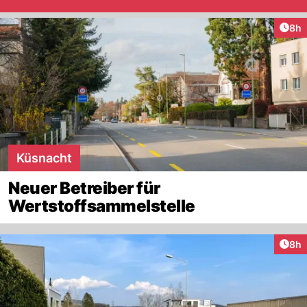
Arti
8h
Küsnacht
Neuer Betreiber für
Wertstoffsammelstelle
Arti
8h