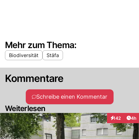
Mehr zum Thema:
Biodiversität
Stäfa
Kommentare
Schreibe einen Kommentar
Weiterlesen
Arti
142
4h
Interaktionen