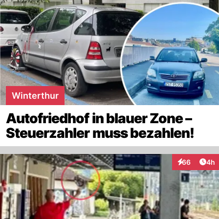
Winterthur
Autofriedhof in blauer Zone –
Steuerzahler muss bezahlen!
Arti
66
4h
Interaktionen