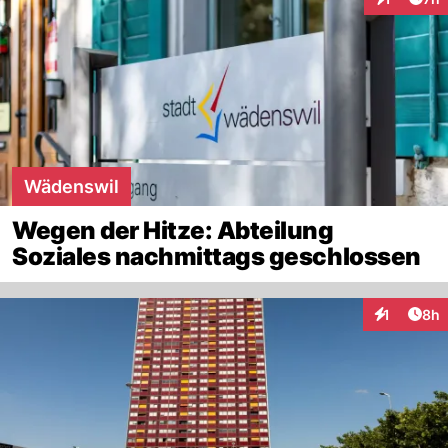
Interaktion
Wädenswil
Wegen der Hitze: Abteilung
Soziales nachmittags geschlossen
Arti
1
8h
Interaktion