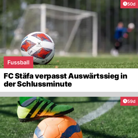
Artik
50d
Fussball
FC Stäfa verpasst Auswärtssieg in
der Schlussminute
Artik
59d