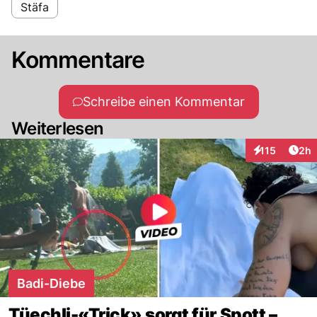
Stäfa
Kommentare
Schreibe einen Kommentar
Weiterlesen
Arti
115
2h
Interaktionen
Badi-Diebe
Tüechli-«Trick» sorgt für Spott –