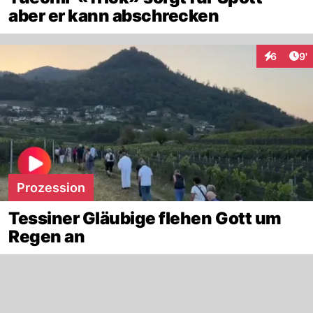
aber er kann abschrecken
Art
6
9'
Interaktio
Prozession
Tessiner Gläubige flehen Gott um
Regen an