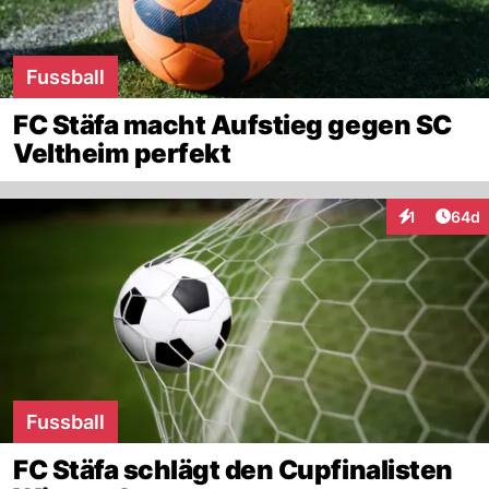
Fussball
FC Stäfa macht Aufstieg gegen SC
Veltheim perfekt
Artik
1
64d
Interaktione
Fussball
FC Stäfa schlägt den Cupfinalisten