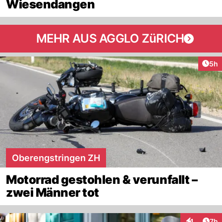
Wiesendangen
MEHR AUS AGGLO ZüRICH
Arti
5h
Oberengstringen ZH
Motorrad gestohlen & verunfallt –
zwei Männer tot
Arti
1
7h