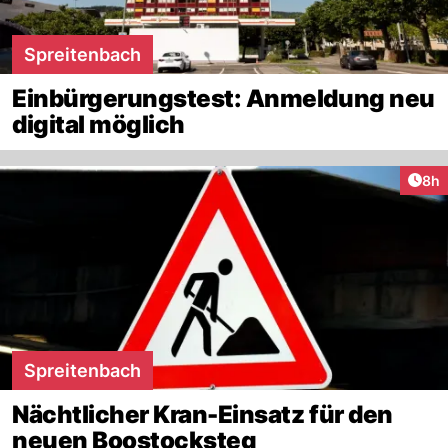
Spreitenbach
Einbürgerungstest: Anmeldung neu
digital möglich
Arti
8h
Spreitenbach
Nächtlicher Kran-Einsatz für den
neuen Boostocksteg