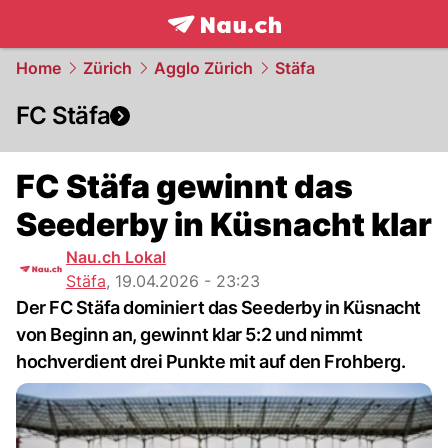
frontpage.
NAU.ch
Home
Zürich
Agglo Zürich
Stäfa
FC Stäfa
FC Stäfa gewinnt das
Seederby in Küsnacht klar
Nau.ch Lokal
Stäfa
,
19.04.2026 - 23:23
Der FC Stäfa dominiert das Seederby in Küsnacht
von Beginn an, gewinnt klar 5:2 und nimmt
hochverdient drei Punkte mit auf den Frohberg.