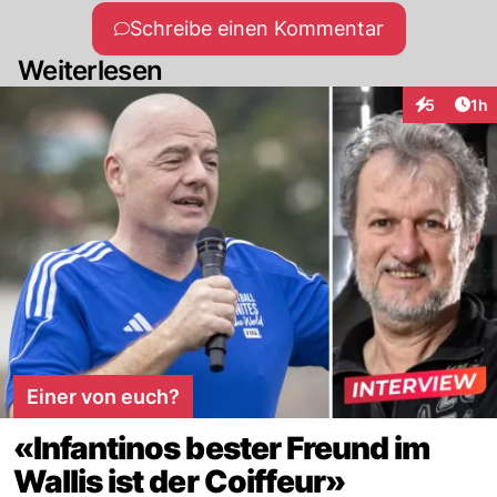
Schreibe einen Kommentar
Weiterlesen
Art
5
1h
Interaktion
Einer von euch?
«Infantinos bester Freund im
Wallis ist der Coiffeur»