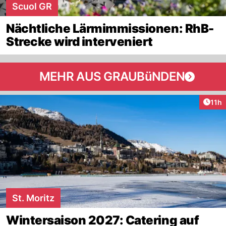
Scuol GR
Nächtliche Lärmimmissionen: RhB-
Strecke wird interveniert
MEHR AUS GRAUBüNDEN
Artik
11h
St. Moritz
Wintersaison 2027: Catering auf