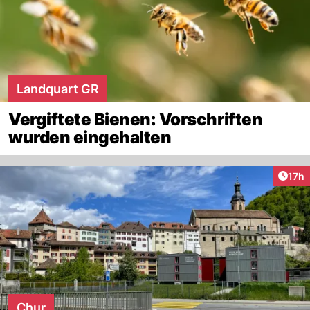
Landquart GR
Vergiftete Bienen: Vorschriften
wurden eingehalten
Artik
17h
Chur