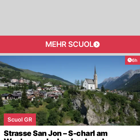
MEHR SCUOL
Arti
6h
Scuol GR
Strasse San Jon – S-charl am