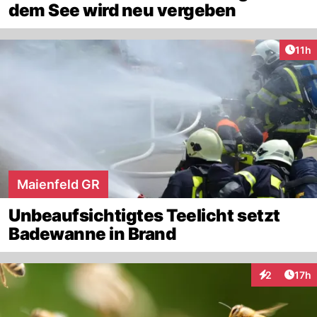
dem See wird neu vergeben
Artik
11h
Maienfeld GR
Unbeaufsichtigtes Teelicht setzt
Badewanne in Brand
Artik
2
17h
Interaktione