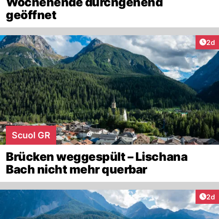
Wochenende durchgehend
geöffnet
Arti
2d
Scuol GR
Brücken weggespült – Lischana
Bach nicht mehr querbar
Arti
2d