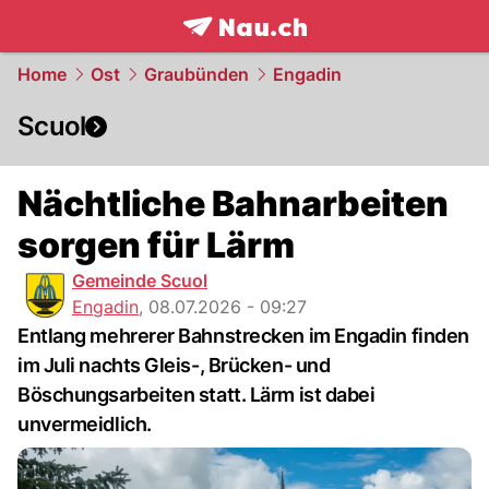
frontpage.
NAU.ch
Home
Ost
Graubünden
Engadin
Scuol
Nächtliche Bahnarbeiten
sorgen für Lärm
Gemeinde Scuol
Engadin
,
08.07.2026 - 09:27
Entlang mehrerer Bahnstrecken im Engadin finden
im Juli nachts Gleis-, Brücken- und
Böschungsarbeiten statt. Lärm ist dabei
unvermeidlich.