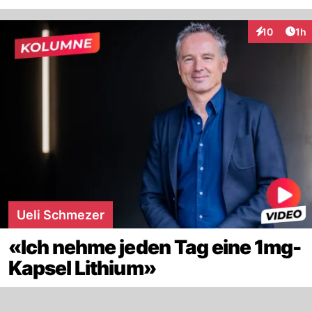
Art
10
1h
Interaktione
Ueli Schmezer
«Ich nehme jeden Tag eine 1mg-
Kapsel Lithium»