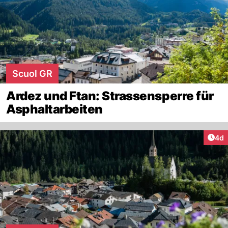
Scuol GR
Ardez und Ftan: Strassensperre für
Asphaltarbeiten
Arti
4d