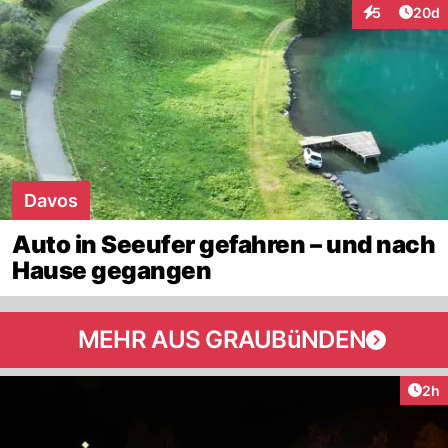
Artik
5
20d
Interaktionen
Davos
Auto in Seeufer gefahren – und nach
Hause gegangen
MEHR AUS GRAUBüNDEN
Arti
2h