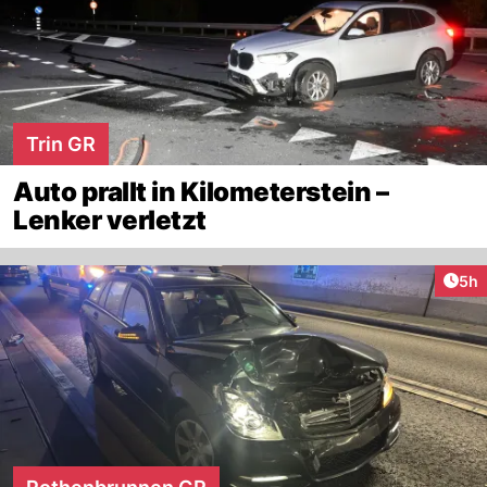
Trin GR
Auto prallt in Kilometerstein –
Lenker verletzt
Arti
5h