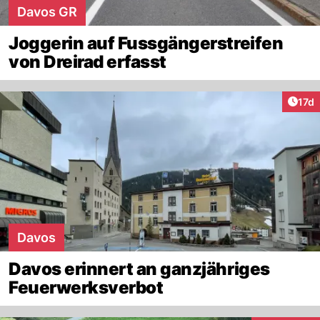
Davos GR
Joggerin auf Fussgängerstreifen
von Dreirad erfasst
Artik
17d
Davos
Davos erinnert an ganzjähriges
Feuerwerksverbot