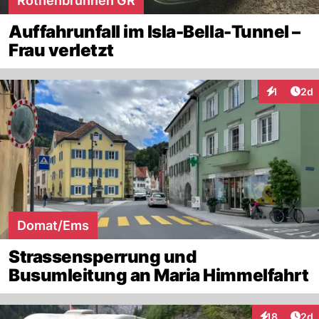
Rothenbrunnen GR
Auffahrunfall im Isla-Bella-Tunnel –
Frau verletzt
Arti
1
2d
Interaktion
Domat/Ems
Strassensperrung und
Busumleitung an Maria Himmelfahrt
Arti
18
2d