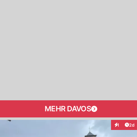
MEHR DAVOS
Arti
1
2d
Interaktion