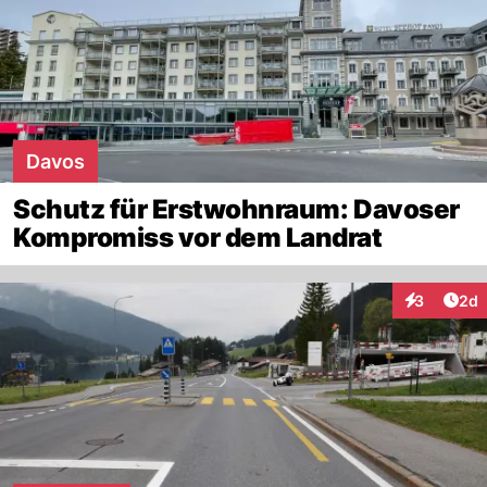
Davos
Schutz für Erstwohnraum: Davoser
Kompromiss vor dem Landrat
Arti
3
2d
Interaktion