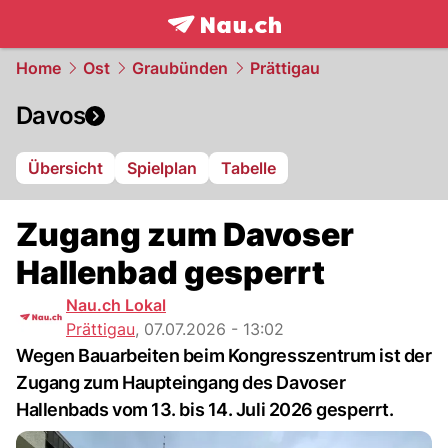
frontpage.
NAU.ch
Home
Ost
Graubünden
Prättigau
Davos
Übersicht
Spielplan
Tabelle
Zugang zum Davoser
Hallenbad gesperrt
Nau.ch Lokal
Prättigau
,
07.07.2026 - 13:02
Wegen Bauarbeiten beim Kongresszentrum ist der
Zugang zum Haupteingang des Davoser
Hallenbads vom 13. bis 14. Juli 2026 gesperrt.