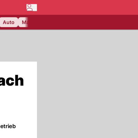
Auto
Matchcenter
Videos
Nau Plus
Lifestyle
nach
etrieb