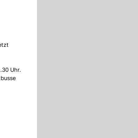
etzt
.30 Uhr.
zbusse