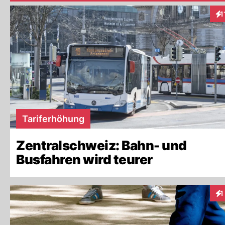
1
Int
Tariferhöhung
Zentralschweiz: Bahn- und
Busfahren wird teurer
1
Int