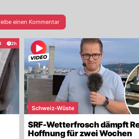
reibe einen Kommentar
Artikel veröffentlicht:
8
2h
aktionen
Schweiz-Wüste
SRF-Wetterfrosch dämpft R
Hoffnung für zwei Wochen