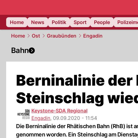
Home
News
Politik
Sport
People
Polizei
Home
Ost
Graubünden
Engadin
Bahn
Berninalinie de
Steinschlag wie
Keystone-SDA Regional
Engadin
,
09.09.2020 - 11:54
Die Berninalinie der Rhätischen Bahn (RhB) ist
genommen worden. Ein Steinschlag am Dienstag