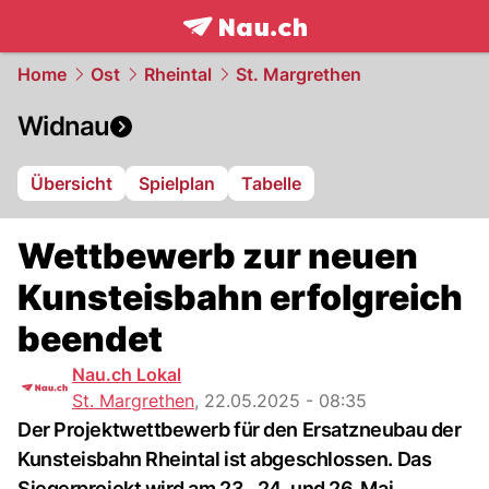
frontpage.
NAU.ch
Home
Ost
Rheintal
St. Margrethen
Widnau
Übersicht
Spielplan
Tabelle
Wettbewerb zur neuen
Kunsteisbahn erfolgreich
beendet
Nau.ch Lokal
St. Margrethen
,
22.05.2025 - 08:35
Der Projektwettbewerb für den Ersatzneubau der
Kunsteisbahn Rheintal ist abgeschlossen. Das
Siegerprojekt wird am 23., 24. und 26. Mai