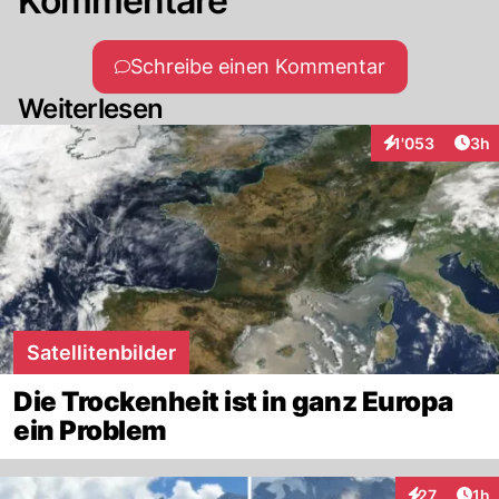
Kommentare
Schreibe einen Kommentar
Weiterlesen
Arti
1'053
3h
Interaktionen
Satellitenbilder
Die Trockenheit ist in ganz Europa
ein Problem
Art
27
1h