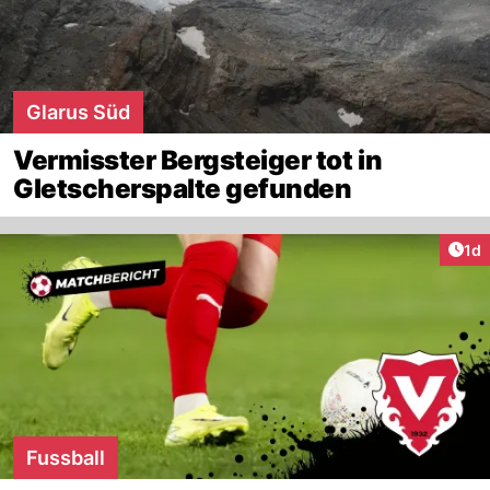
Glarus Süd
Vermisster Bergsteiger tot in
Gletscherspalte gefunden
Art
1d
Fussball