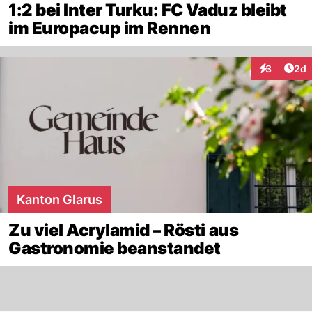
1:2 bei Inter Turku: FC Vaduz bleibt
im Europacup im Rennen
Arti
3
2d
Interaktion
Kanton Glarus
Zu viel Acrylamid – Rösti aus
Gastronomie beanstandet