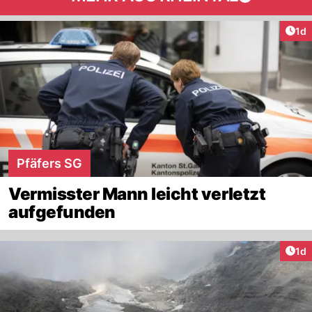
Art
1d
Pfäfers SG
Vermisster Mann leicht verletzt
aufgefunden
Art
1d