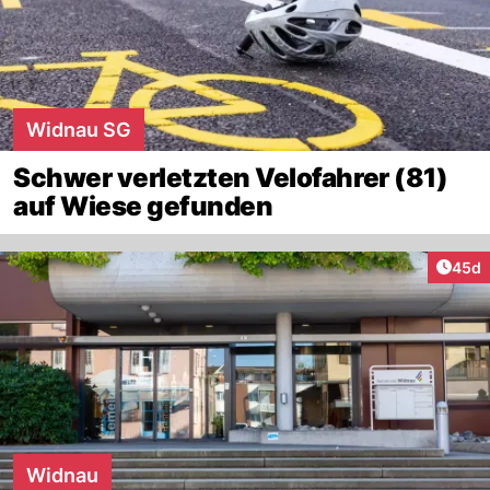
Widnau SG
Schwer verletzten Velofahrer (81)
auf Wiese gefunden
Artik
45d
Widnau