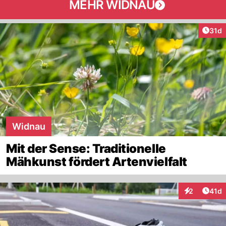
MEHR WIDNAU
Artik
31d
Widnau
Mit der Sense: Traditionelle
Mähkunst fördert Artenvielfalt
Artik
2
41d
Interaktione