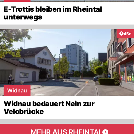
E-Trottis bleiben im Rheintal
unterwegs
Artik
45d
Widnau
Widnau bedauert Nein zur
Velobrücke
MEHR AUS RHEINTAL