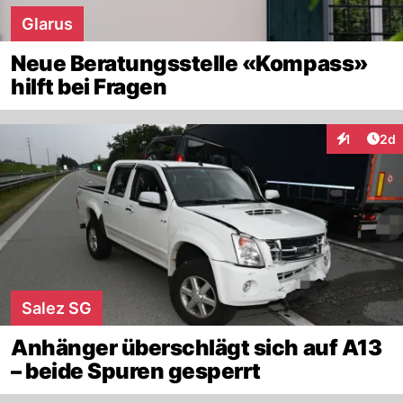
Glarus
Neue Beratungsstelle «Kompass»
hilft bei Fragen
Arti
1
2d
Interaktion
Salez SG
Anhänger überschlägt sich auf A13
– beide Spuren gesperrt