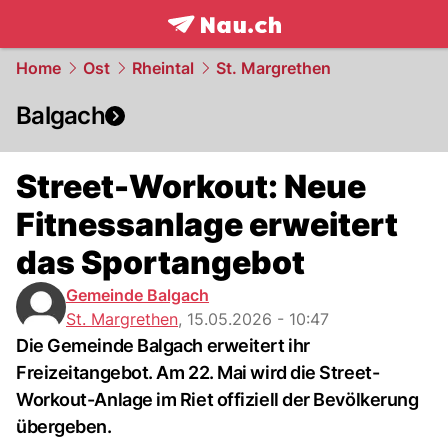
frontpage.
NAU.ch
Home
Ost
Rheintal
St. Margrethen
Balgach
Street-Workout: Neue
Fitnessanlage erweitert
das Sportangebot
Gemeinde Balgach
St. Margrethen
,
15.05.2026 - 10:47
Die Gemeinde Balgach erweitert ihr
Freizeitangebot. Am 22. Mai wird die Street-
Workout-Anlage im Riet offiziell der Bevölkerung
übergeben.