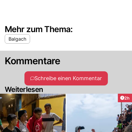
Mehr zum Thema:
Balgach
Kommentare
Schreibe einen Kommentar
Weiterlesen
Arti
2h