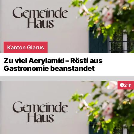
Kanton Glarus
Zu viel Acrylamid – Rösti aus
Gastronomie beanstandet
Artik
21h