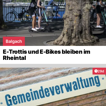
Balgach
E-Trottis und E-Bikes bleiben im
Rheintal
Artik
29d