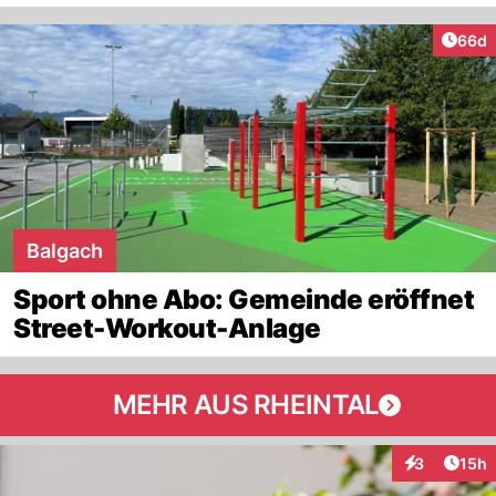
Artik
66d
Balgach
Sport ohne Abo: Gemeinde eröffnet
Street-Workout-Anlage
MEHR AUS RHEINTAL
Artik
3
15h
Interaktione