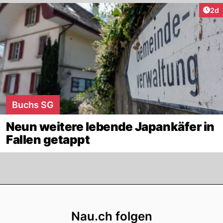
Arti
2d
Buchs SG
Neun weitere lebende Japankäfer in
Fallen getappt
Footer
Nau.ch folgen