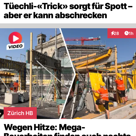
Tüechli-«Trick» sorgt für Spott –
aber er kann abschrecken
Art
28
1h
Interaktione
Zürich HB
Wegen Hitze: Mega-