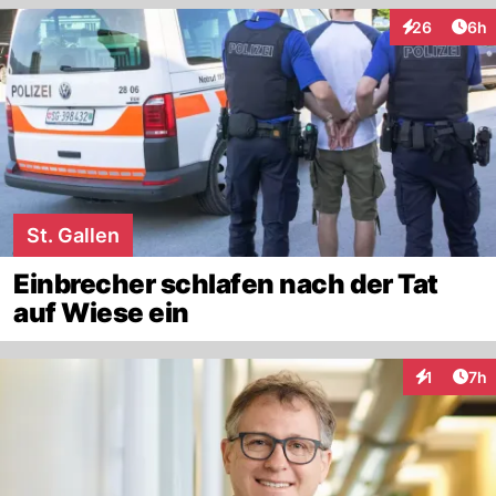
Arti
26
6h
Interaktionen
St. Gallen
Einbrecher schlafen nach der Tat
auf Wiese ein
Arti
1
7h
Interaktion