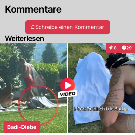
Kommentare
Schreibe einen Kommentar
Weiterlesen
Arti
18
29'
Interaktionen
Badi-Diebe