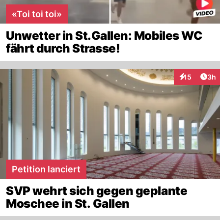
«Toi toi toi»
Unwetter in St.Gallen: Mobiles WC
fährt durch Strasse!
Arti
15
3h
Interaktione
Petition lanciert
SVP wehrt sich gegen geplante
Moschee in St. Gallen