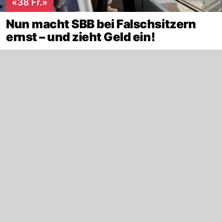
«38 Fr.»
Nun macht SBB bei Falschsitzern
ernst – und zieht Geld ein!