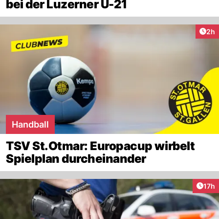
bei der Luzerner U-21
Arti
2h
Handball
TSV St.Otmar: Europacup wirbelt
Spielplan durcheinander
Artik
17h