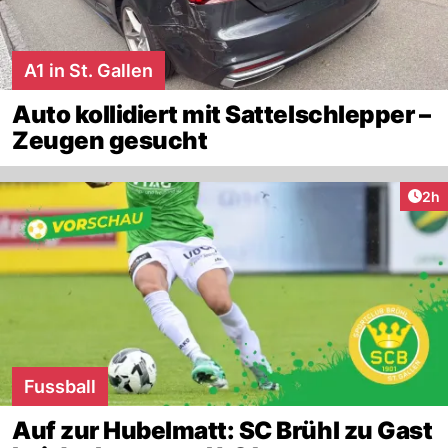
A1 in St. Gallen
Auto kollidiert mit Sattelschlepper –
Zeugen gesucht
Arti
2h
Fussball
Auf zur Hubelmatt: SC Brühl zu Gast