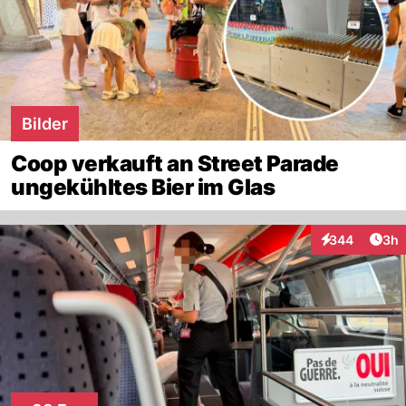
Bilder
Coop verkauft an Street Parade
ungekühltes Bier im Glas
Arti
344
3h
Interaktionen