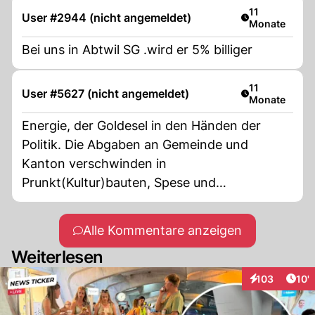
Artikel veröffe
11
User #2944 (nicht angemeldet)
Monate
Bei uns in Abtwil SG .wird er 5% billiger
Artikel veröffe
11
User #5627 (nicht angemeldet)
Monate
Energie, der Goldesel in den Händen der
Politik. Die Abgaben an Gemeinde und
Kanton verschwinden in
Prunkt(Kultur)bauten, Spese und
Sitzungsgelder. Richtg wäre eine
Zweckgebunde verwendung für die Energie-
Alle Kommentare anzeigen
Grundversorgung.
Weiterlesen
Arti
103
10'
Interaktionen