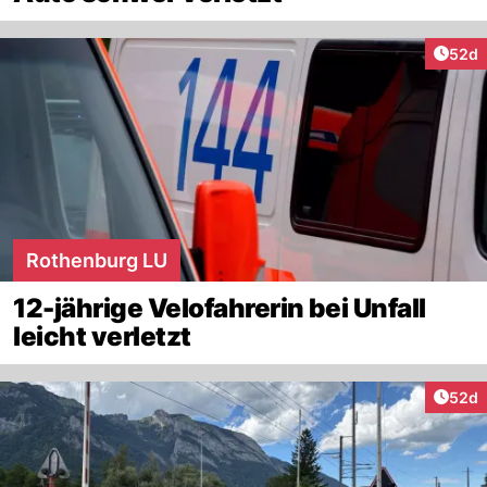
Artik
52d
Rothenburg LU
12-jährige Velofahrerin bei Unfall
leicht verletzt
Artik
52d