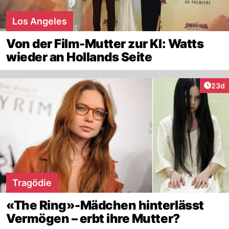
Los Angeles
Von der Film-Mutter zur KI: Watts
wieder an Hollands Seite
Artik
23d
Tragödie
«The Ring»-Mädchen hinterlässt
Vermögen – erbt ihre Mutter?