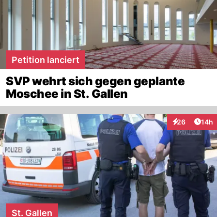
Petition lanciert
SVP wehrt sich gegen geplante
Moschee in St. Gallen
Artik
26
14h
Interaktionen
St. Gallen