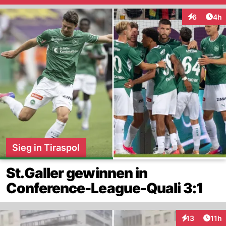
Arti
6
4h
Interaktion
Sieg in Tiraspol
St.Galler gewinnen in
Conference-League-Quali 3:1
Artik
13
11h
Interaktionen