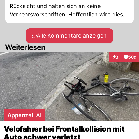
Rücksicht und halten sich an keine
Verkehrsvorschriften. Hoffentlich wird dieser
Rowdy gefunden und hart bestraft.
Alle Kommentare anzeigen
Weiterlesen
Artik
3
50d
Interaktionen
Appenzell AI
Velofahrer bei Frontalkollision mit
Auto schwer verletzt