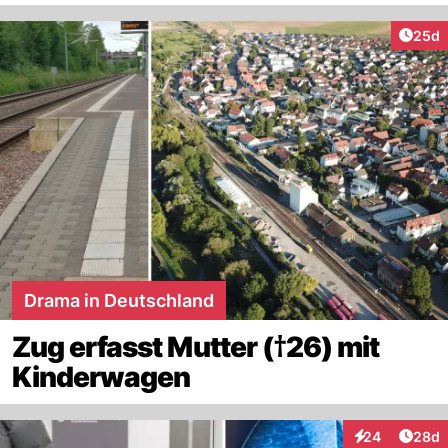
Artik
25d
Drama in Deutschland
Zug erfasst Mutter (†26) mit
Kinderwagen
Artik
24
28d
Interaktionen