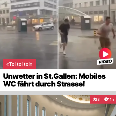
«Toi toi toi»
Unwetter in St.Gallen: Mobiles
WC fährt durch Strasse!
Artik
28
11h
Interaktionen