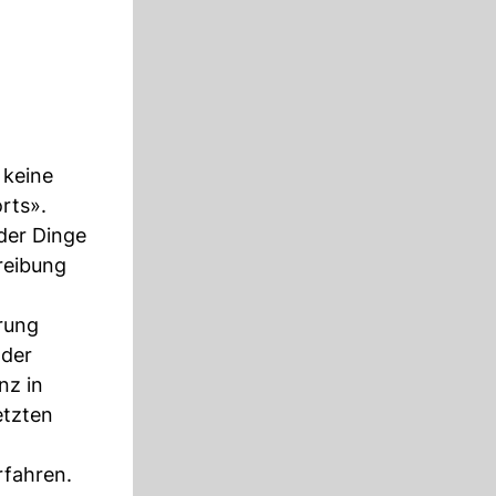
 keine
rts».
der Dinge
reibung
rung
 der
nz in
etzten
rfahren.