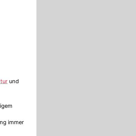
tur
und
rigem
ung immer