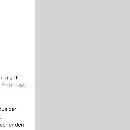
n nicht
s
Zentrums
kus der
t
prechenden