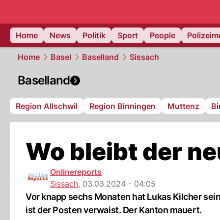
Home
News
Politik
Sport
People
Polizei
Home
Basel
Baselland
Sissach
Baselland
Region Allschwil
Region Binningen
Muttenz
Bi
Wo bleibt der n
Onlinereports
Sissach
,
03.03.2024 - 04:05
Vor knapp sechs Monaten hat Lukas Kilcher seine
ist der Posten verwaist. Der Kanton mauert.