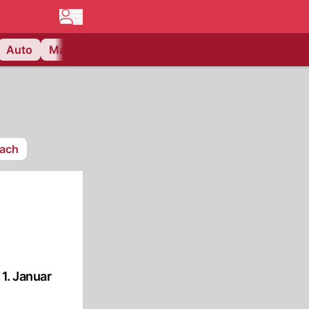
Auto
Matchcenter
Videos
Nau Plus
Lifestyle
sach
1. Januar