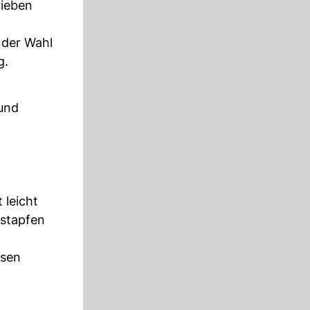
rieben
 der Wahl
g.
 und
 leicht
sstapfen
rsen