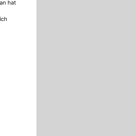
ran hat
ich