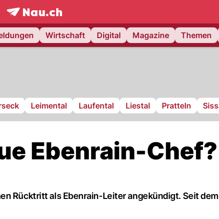
frontpage.
NAU.ch
meldungen
Wirtschaft
Digital
Magazine
Themen
rseck
Leimental
Laufental
Liestal
Pratteln
Sis
eue Ebenrain-Chef?
n Rücktritt als Ebenrain-Leiter angekündigt. Seit dem 