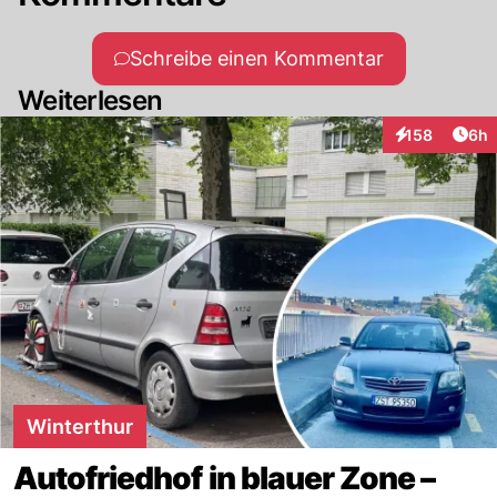
Schreibe einen Kommentar
Weiterlesen
Arti
158
6h
Interaktionen
Winterthur
Autofriedhof in blauer Zone –