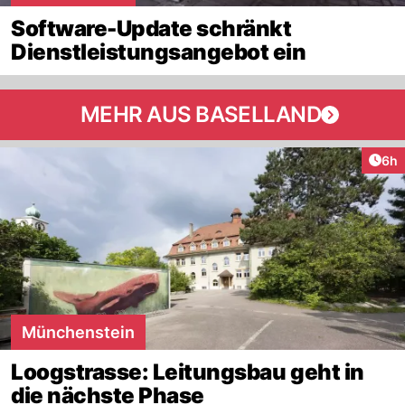
Software-Update schränkt
Dienstleistungsangebot ein
MEHR AUS BASELLAND
Arti
6h
Münchenstein
Loogstrasse: Leitungsbau geht in
die nächste Phase