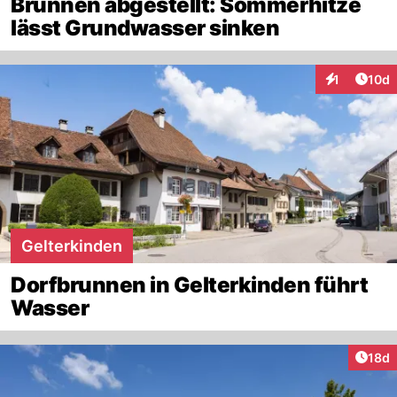
Brunnen abgestellt: Sommerhitze
lässt Grundwasser sinken
Artik
1
10d
Interaktione
Gelterkinden
Dorfbrunnen in Gelterkinden führt
Wasser
Artik
18d