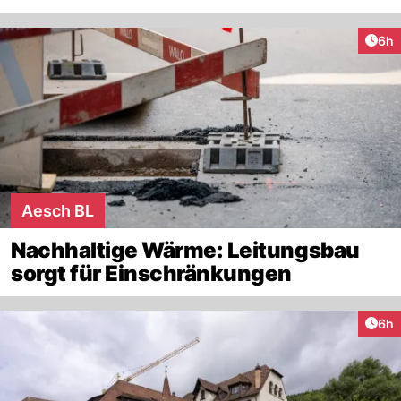
Arti
6h
Aesch BL
Nachhaltige Wärme: Leitungsbau
sorgt für Einschränkungen
Arti
6h