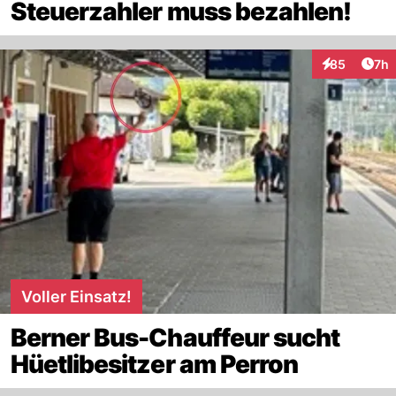
Steuerzahler muss bezahlen!
Arti
85
7h
Interaktionen
Voller Einsatz!
Berner Bus-Chauffeur sucht
Hüetlibesitzer am Perron