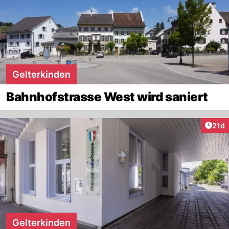
Gelterkinden
Bahnhofstrasse West wird saniert
Artik
21d
Gelterkinden