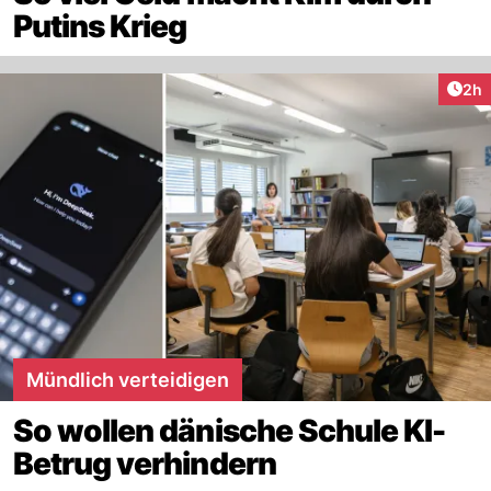
Putins Krieg
Arti
2h
Mündlich verteidigen
So wollen dänische Schule KI-
Betrug verhindern