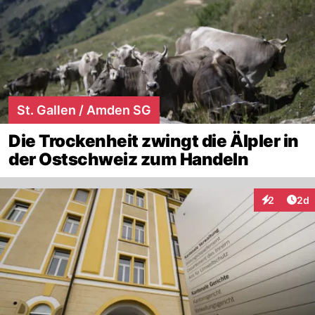
St. Gallen / Amden SG
Die Trockenheit zwingt die Älpler in
der Ostschweiz zum Handeln
Arti
2
2d
Interaktion