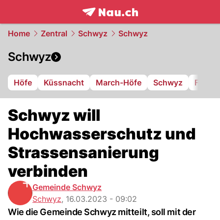
frontpage.
NAU.ch
Home
Zentral
Schwyz
Schwyz
Schwyz
Höfe
Küssnacht
March-Höfe
Schwyz
FC Iba
Schwyz will
Hochwasserschutz und
Strassensanierung
verbinden
Gemeinde Schwyz
Schwyz
,
16.03.2023 - 09:02
Wie die Gemeinde Schwyz mitteilt, soll mit der