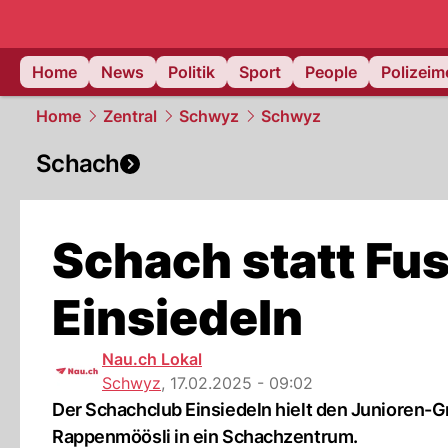
Home
News
Politik
Sport
People
Polizei
Home
Zentral
Schwyz
Schwyz
Schach
Schach statt Fus
Einsiedeln
Nau.ch Lokal
Schwyz
,
17.02.2025 - 09:02
Der Schachclub Einsiedeln hielt den Junioren-G
Rappenmöösli in ein Schachzentrum.