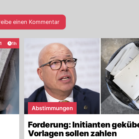
reibe einen Kommentar
Artikel veröffentlicht:
1
1h
raktionen
Abstimmungen
Forderung: Initianten geküb
Vorlagen sollen zahlen