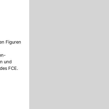
en Figuren
en-
en und
 des FCE.