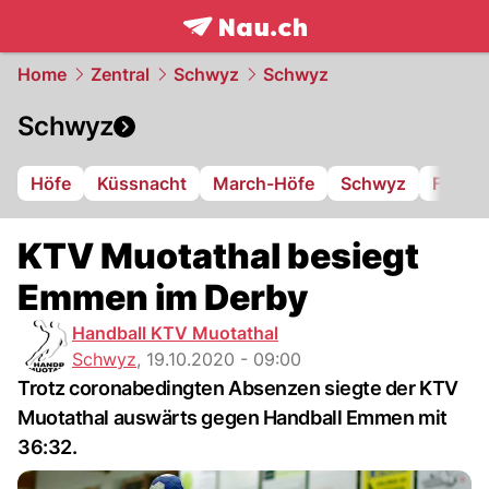
frontpage.
NAU.ch
Home
Zentral
Schwyz
Schwyz
Schwyz
Höfe
Küssnacht
March-Höfe
Schwyz
FC Iba
KTV Muotathal besiegt
Emmen im Derby
Handball KTV Muotathal
Schwyz
,
19.10.2020 - 09:00
Trotz coronabedingten Absenzen siegte der KTV
Muotathal auswärts gegen Handball Emmen mit
36:32.