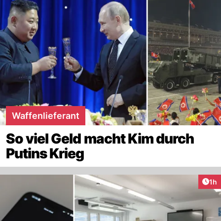
Waffenlieferant
So viel Geld macht Kim durch
Putins Krieg
Art
1h