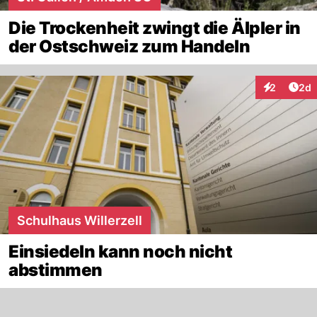
Die Trockenheit zwingt die Älpler in
der Ostschweiz zum Handeln
Arti
2
2d
Interaktion
Schulhaus Willerzell
Einsiedeln kann noch nicht
abstimmen