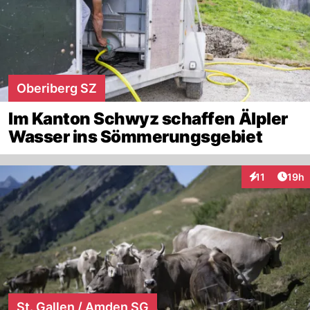
Oberiberg SZ
Im Kanton Schwyz schaffen Älpler
Wasser ins Sömmerungsgebiet
Artik
11
19h
Interaktionen
St. Gallen / Amden SG