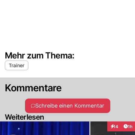
Mehr zum Thema:
Trainer
Kommentare
Schreibe einen Kommentar
Weiterlesen
Art
14
1h
Interaktione