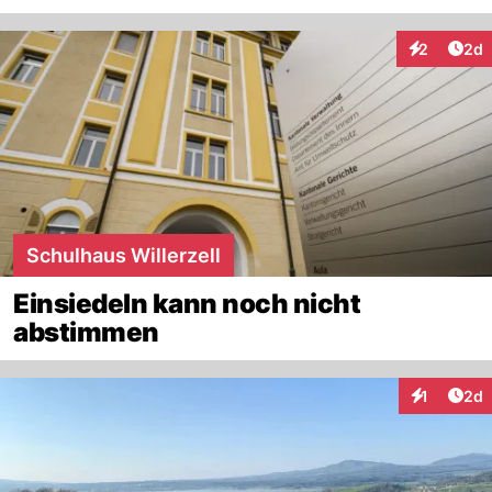
Arti
2
2d
Interaktion
Schulhaus Willerzell
Einsiedeln kann noch nicht
abstimmen
Arti
1
2d
Interaktion