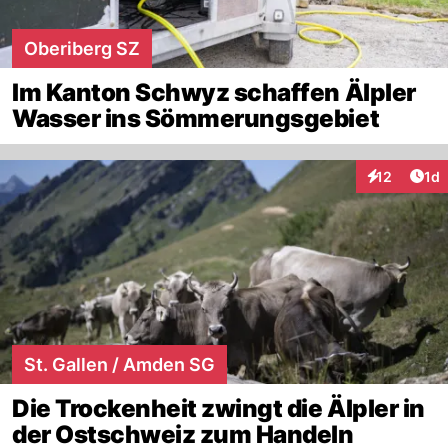
Oberiberg SZ
Im Kanton Schwyz schaffen Älpler
Wasser ins Sömmerungsgebiet
Art
12
1d
Interaktione
St. Gallen / Amden SG
Die Trockenheit zwingt die Älpler in
der Ostschweiz zum Handeln