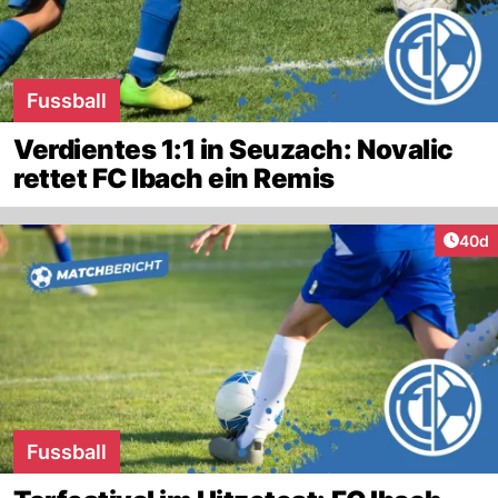
Fussball
Verdientes 1:1 in Seuzach: Novalic
rettet FC Ibach ein Remis
Artik
40d
Fussball