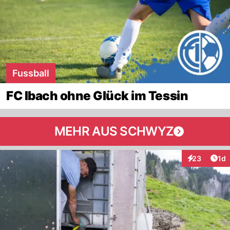
Fussball
FC Ibach ohne Glück im Tessin
MEHR AUS SCHWYZ
Art
23
1d
Interaktione