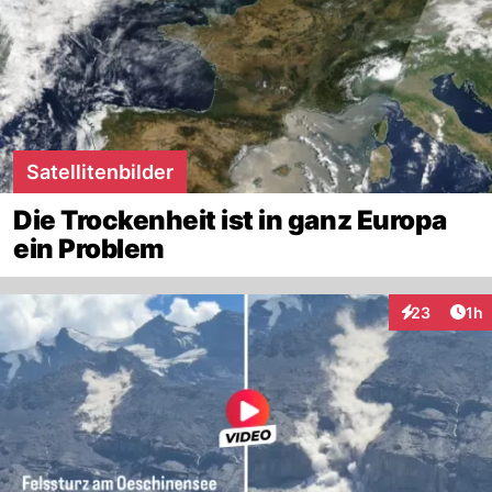
Satellitenbilder
Die Trockenheit ist in ganz Europa
ein Problem
Art
23
1h
Interaktione