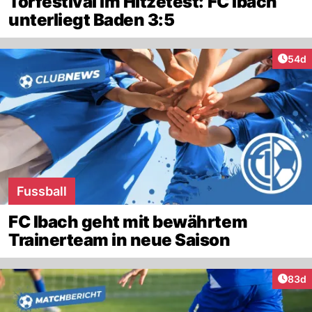
Torfestival im Hitzetest: FC Ibach
unterliegt Baden 3:5
Artik
54d
Fussball
FC Ibach geht mit bewährtem
Trainerteam in neue Saison
Artik
83d