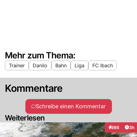
Mehr zum Thema:
Trainer
Danilo
Bahn
Liga
FC Ibach
Kommentare
Schreibe einen Kommentar
Weiterlesen
Arti
986
3h
Interaktionen