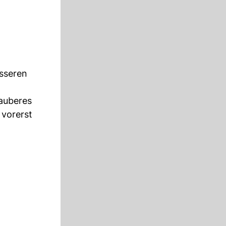
usseren
sauberes
 vorerst