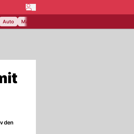
Auto
Matchcenter
Videos
Nau Plus
Lifestyle
mit
iv den