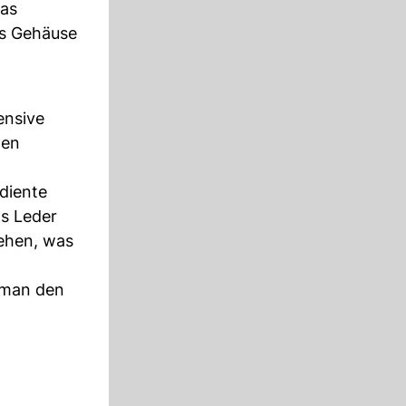
das
as Gehäuse
ensive
ten
ediente
as Leder
gehen, was
 man den