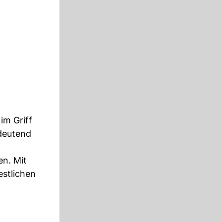
im Griff
edeutend
en. Mit
estlichen