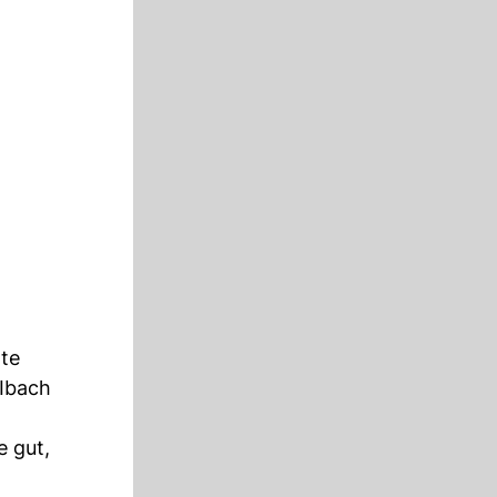
te
 Ibach
e gut,