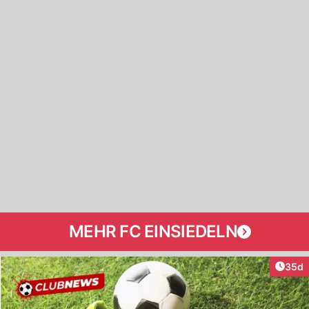
MEHR FC EINSIEDELN
Artik
35d