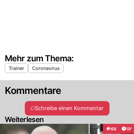
Mehr zum Thema:
Trainer
Coronavirus
Kommentare
Schreibe einen Kommentar
Weiterlesen
Arti
168
19'
Interaktionen