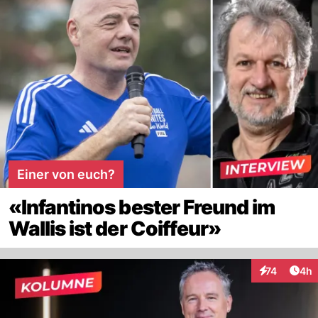
Einer von euch?
«Infantinos bester Freund im
Wallis ist der Coiffeur»
Arti
74
4h
Interaktione