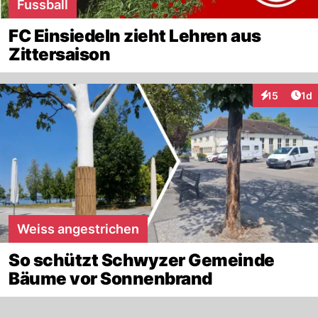
Fussball
FC Einsiedeln zieht Lehren aus
Zittersaison
Art
15
1d
Interaktione
Weiss angestrichen
So schützt Schwyzer Gemeinde
Bäume vor Sonnenbrand