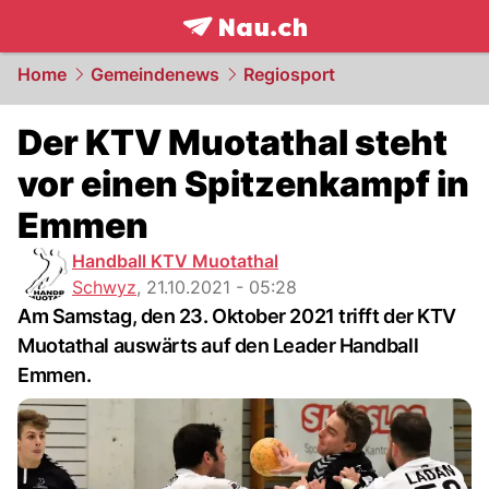
frontpage.
NAU.ch
Home
Gemeindenews
Regiosport
Der KTV Muotathal steht
vor einen Spitzenkampf in
Emmen
Handball KTV Muotathal
Schwyz
,
21.10.2021 - 05:28
Am Samstag, den 23. Oktober 2021 trifft der KTV
Muotathal auswärts auf den Leader Handball
Emmen.