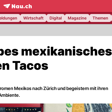
frontpage.
NAU.ch
meldungen
Wirtschaft
Digital
Magazine
Themen
ppes mexikanisches
en Tacos
romen Mexikos nach Zürich und begeistern mit ihren
Ambiente.