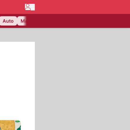
Auto
Matchcenter
Videos
Nau Plus
Lifestyle