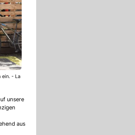
ein. - La
auf unsere
nzigen
tehend aus