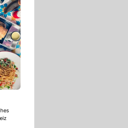
ches
eiz