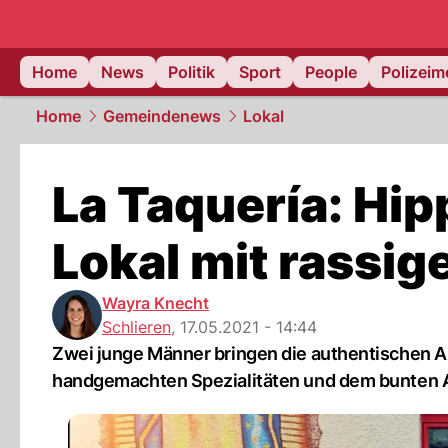
Home
News
Politik
Sport
People
Polizei
Home
Gemeindenews
Lokal
La Taquería: Hi
Lokal mit rassig
Wayra Knecht
Schlieren
,
17.05.2021 - 14:44
Zwei junge Männer bringen die authentischen A
handgemachten Spezialitäten und dem bunten 