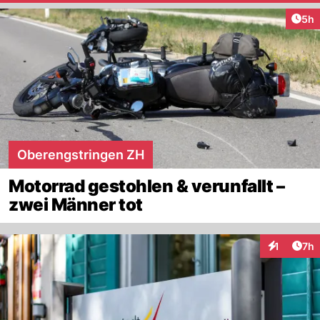
Arti
5h
Oberengstringen ZH
Motorrad gestohlen & verunfallt –
zwei Männer tot
Arti
1
7h
Interaktion