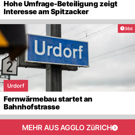
Hohe Umfrage-Beteiligung zeigt
Interesse am Spitzacker
Artik
36d
Urdorf
Fernwärmebau startet an
Bahnhofstrasse
MEHR AUS AGGLO ZüRICH