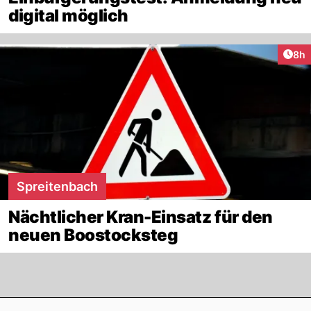
digital möglich
Arti
8h
Spreitenbach
Nächtlicher Kran-Einsatz für den
neuen Boostocksteg
Footer