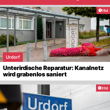
Artik
16d
Urdorf
Unterirdische Reparatur: Kanalnetz
wird grabenlos saniert
Artik
20d