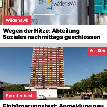
Wädenswil
Wegen der Hitze: Abteilung
Soziales nachmittags geschlossen
Arti
1
7h
Interaktion
Spreitenbach
Einbürgerungstest: Anmeldung neu