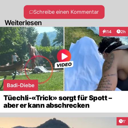
Schreibe einen Kommentar
Weiterlesen
Arti
114
2h
Interaktionen
Badi-Diebe
Tüechli-«Trick» sorgt für Spott –
aber er kann abschrecken
Art
1'