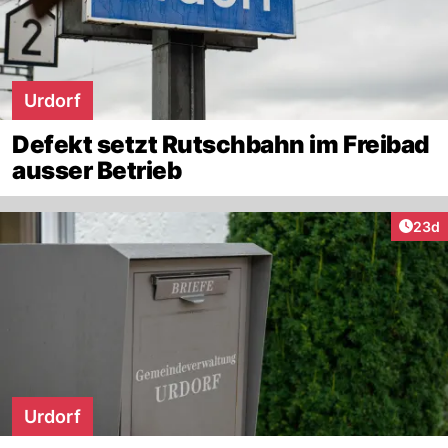
Urdorf
Defekt setzt Rutschbahn im Freibad
ausser Betrieb
Artik
23d
Urdorf