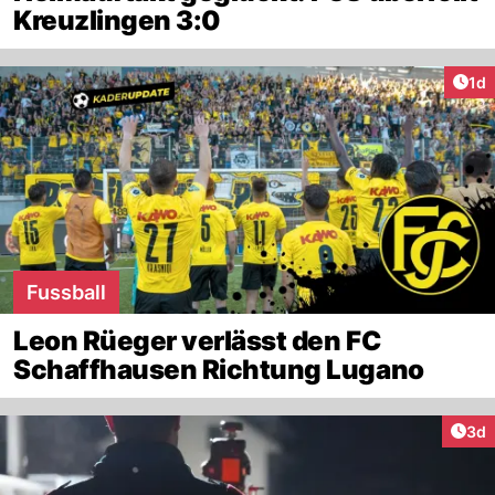
Kreuzlingen 3:0
Art
1d
Fussball
Leon Rüeger verlässt den FC
Schaffhausen Richtung Lugano
Arti
3d