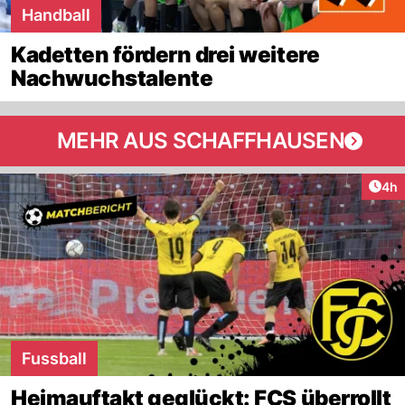
Handball
Kadetten fördern drei weitere
Nachwuchstalente
MEHR AUS SCHAFFHAUSEN
Arti
4h
Fussball
Heimauftakt geglückt: FCS überrollt