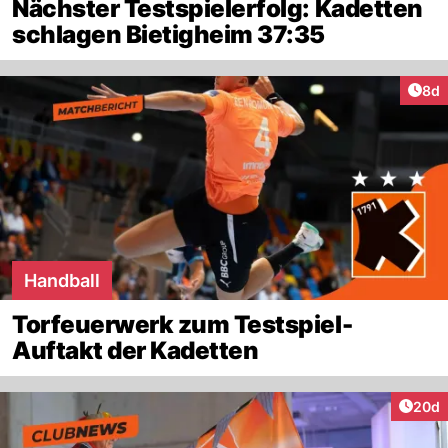
Nächster Testspielerfolg: Kadetten
schlagen Bietigheim 37:35
Arti
8d
Handball
Torfeuerwerk zum Testspiel-
Auftakt der Kadetten
Artik
20d