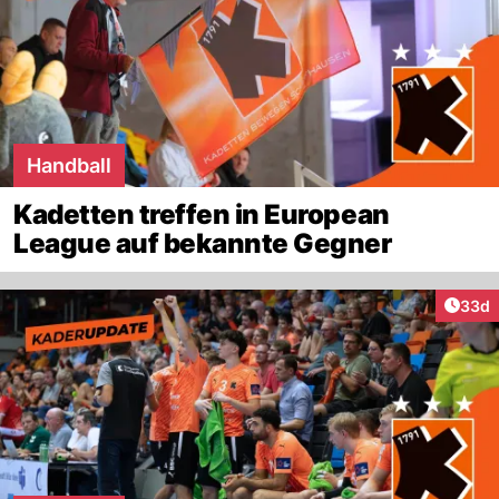
Handball
Kadetten treffen in European
League auf bekannte Gegner
Artik
33d