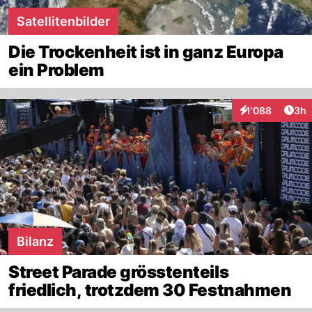
Satellitenbilder
Die Trockenheit ist in ganz Europa
ein Problem
Arti
1'088
3h
Interaktionen
Bilanz
Street Parade grösstenteils
friedlich, trotzdem 30 Festnahmen