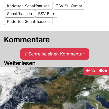
Kadetten Schaffhausen
TSV St. Otmar
Schaffhausen
BSV Bern
Kadetten Schaffhausen
Kommentare
Schreibe einen Kommentar
Weiterlesen
Arti
593
2h
Interaktionen