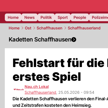
Home
News
Politik
Sport
People
Polizei
Home
Ost
Schaffhausen
Schaffhauserland
Kadetten Schaffhausen
Fehlstart für die
erstes Spiel
Nau.ch Lokal
Schaffhauserland
,
25.05.2026 - 09:54
Die Kadetten Schaffhausen verlieren den Final-
und Zeitstrafen kosteten den Heimsieg.