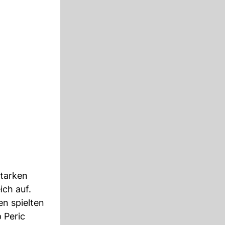
starken
ch auf.
en spielten
 Peric