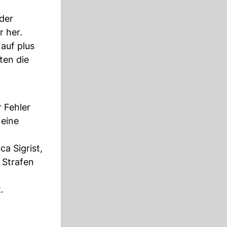
der
r her.
auf plus
ten die
 Fehler
 eine
a Sigrist,
 Strafen
.