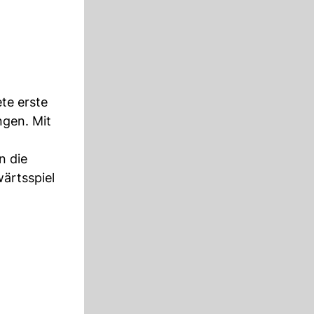
te erste
ngen. Mit
n die
ärtsspiel