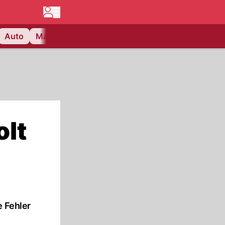
Auto
Matchcenter
Videos
Nau Plus
Lifestyle
olt
e Fehler