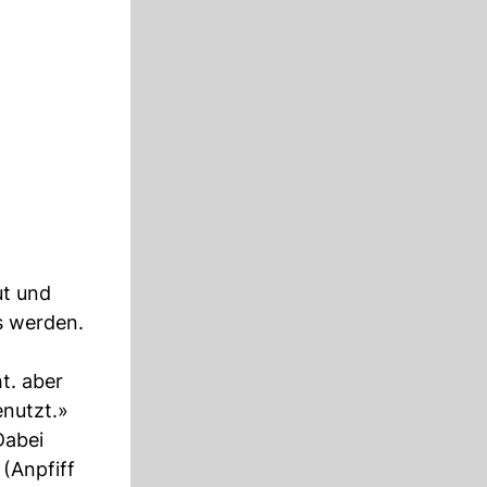
ut und
s werden.
t. aber
enutzt.»
Dabei
(Anpfiff