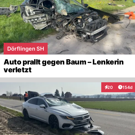
Dörflingen SH
Auto prallt gegen Baum – Lenkerin
verletzt
Artike
20
154d
Interaktionen