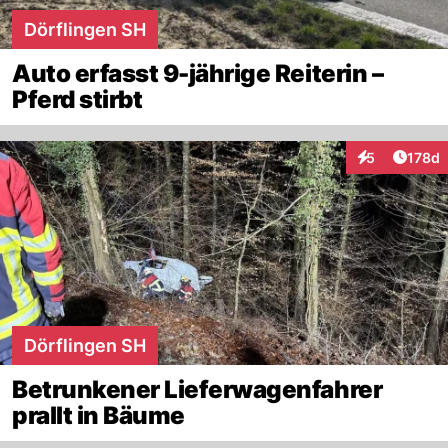
Dörflingen SH
Auto erfasst 9-jährige Reiterin –
Pferd stirbt
Artike
5
178d
Interaktionen
Dörflingen SH
Betrunkener Lieferwagenfahrer
prallt in Bäume