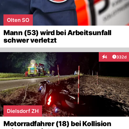
Olten SO
Mann (53) wird bei Arbeitsunfall
schwer verletzt
Artikel
4
332d
Interaktionen
Dielsdorf ZH
Motorradfahrer (18) bei Kollision