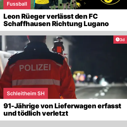
Fussball
Leon Rüeger verlässt den FC
Schaffhausen Richtung Lugano
Arti
3d
Schleitheim SH
91-Jährige von Lieferwagen erfasst
und tödlich verletzt