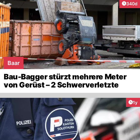
Artikel
340d
Baar
Bau-Bagger stürzt mehrere Meter
von Gerüst – 2 Schwerverletzte
Art
1y