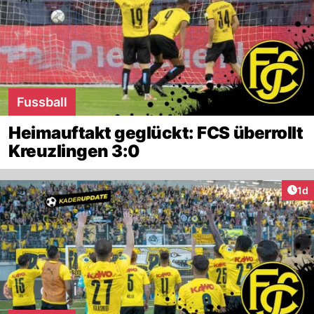
Fussball
Heimauftakt geglückt: FCS überrollt
Kreuzlingen 3:0
Art
1d