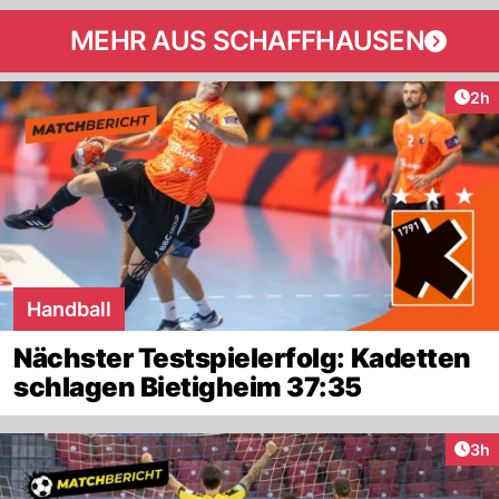
MEHR AUS SCHAFFHAUSEN
Arti
2h
Handball
Nächster Testspielerfolg: Kadetten
schlagen Bietigheim 37:35
Arti
3h