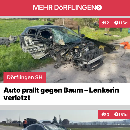
MEHR DöRFLINGEN
Artike
12
116d
Interaktionen
Dörflingen SH
Auto prallt gegen Baum – Lenkerin
verletzt
Artike
20
151d
Interaktionen