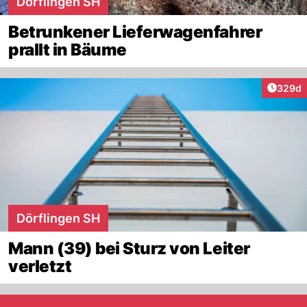
Dörflingen SH
Betrunkener Lieferwagenfahrer
prallt in Bäume
Artikel
329d
Dörflingen SH
Mann (39) bei Sturz von Leiter
verletzt