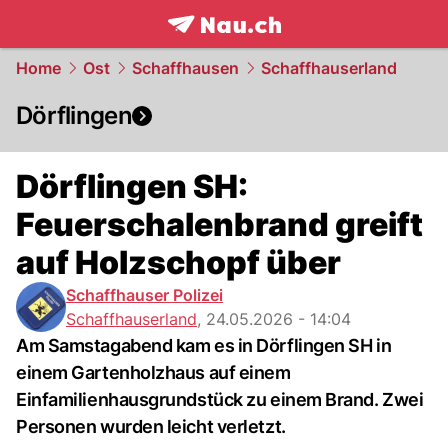
frontpage.
NAU.ch
Home
Ost
Schaffhausen
Schaffhauserland
Dörflingen
Dörflingen SH:
Feuerschalenbrand greift
auf Holzschopf über
Schaffhauser Polizei
Schaffhauserland
,
24.05.2026 - 14:04
Am Samstagabend kam es in Dörflingen SH in
einem Gartenholzhaus auf einem
Einfamilienhausgrundstück zu einem Brand. Zwei
Personen wurden leicht verletzt.