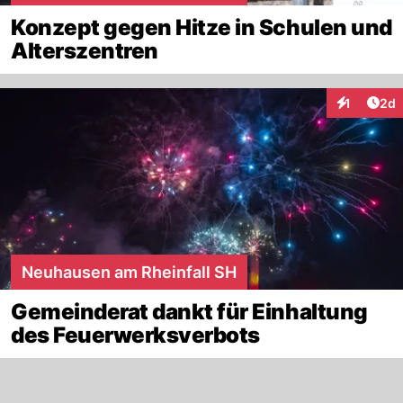
Konzept gegen Hitze in Schulen und
Alterszentren
Arti
1
2d
Interaktion
Neuhausen am Rheinfall SH
Gemeinderat dankt für Einhaltung
des Feuerwerksverbots