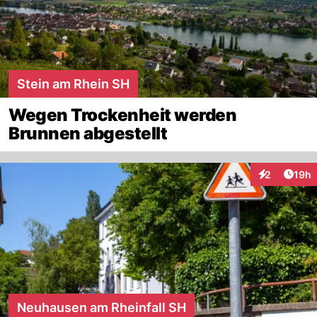
Stein am Rhein SH
Wegen Trockenheit werden
Brunnen abgestellt
Artik
2
19h
Interaktione
Neuhausen am Rheinfall SH