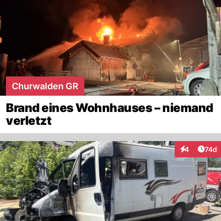
Churwalden GR
Brand eines Wohnhauses – niemand
verletzt
Artik
4
74d
Interaktione