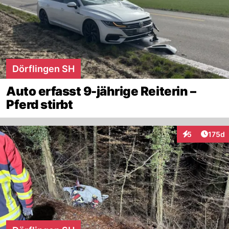
Dörflingen SH
Auto erfasst 9-jährige Reiterin –
Pferd stirbt
Artike
5
175d
Interaktionen