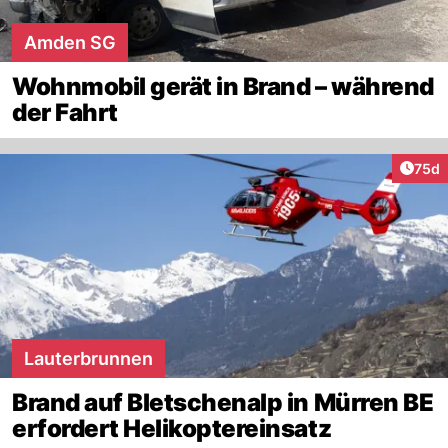
Amden SG
Wohnmobil gerät in Brand – während
der Fahrt
Artik
75d
Lauterbrunnen
Brand auf Bletschenalp in Mürren BE
erfordert Helikoptereinsatz