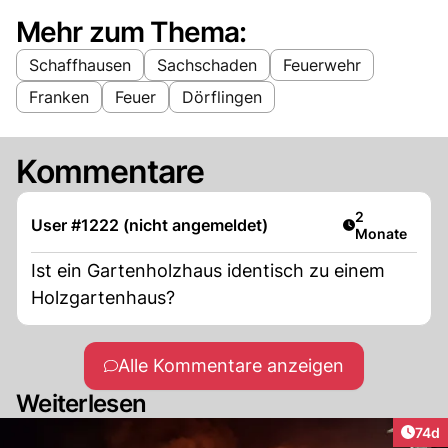
Mehr zum Thema:
Schaffhausen
Sachschaden
Feuerwehr
Franken
Feuer
Dörflingen
Kommentare
Artikel veröff
2
User #1222 (nicht angemeldet)
Monate
Ist ein Gartenholzhaus identisch zu einem
Holzgartenhaus?
Alle Kommentare anzeigen
Weiterlesen
Artik
74d