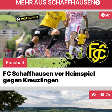
MEHR AUS SCHAFFHAUSEN
Arti
56'
Fussball
FC Schaffhausen vor Heimspiel
gegen Kreuzlingen
Artik
2
17h
Interaktione