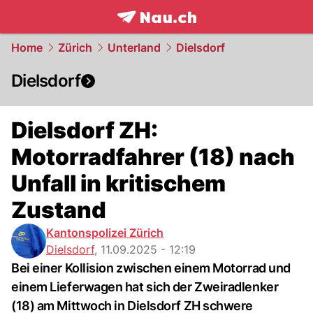
frontpage.
NAU.ch
Home
Zürich
Unterland
Dielsdorf
Dielsdorf
Dielsdorf ZH:
Motorradfahrer (18) nach
Unfall in kritischem
Zustand
Kantonspolizei Zürich
Dielsdorf
,
11.09.2025 - 12:19
Bei einer Kollision zwischen einem Motorrad und
einem Lieferwagen hat sich der Zweiradlenker
(18) am Mittwoch in Dielsdorf ZH schwere