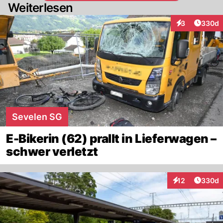
Weiterlesen
Artikel
3
330d
Interaktionen
Sevelen SG
E-Bikerin (62) prallt in Lieferwagen –
schwer verletzt
Artikel
12
330d
Interaktionen