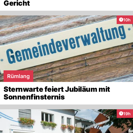
Gericht
Artik
10h
Rümlang
Sternwarte feiert Jubiläum mit
Sonnenfinsternis
Artik
19h