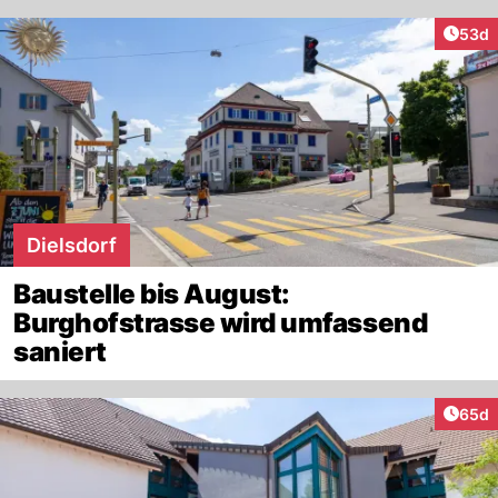
Artik
53d
Dielsdorf
Baustelle bis August:
Burghofstrasse wird umfassend
saniert
Artik
65d