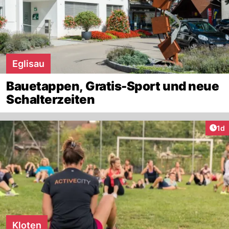
Eglisau
Bauetappen, Gratis-Sport und neue
Schalterzeiten
Art
1d
Kloten