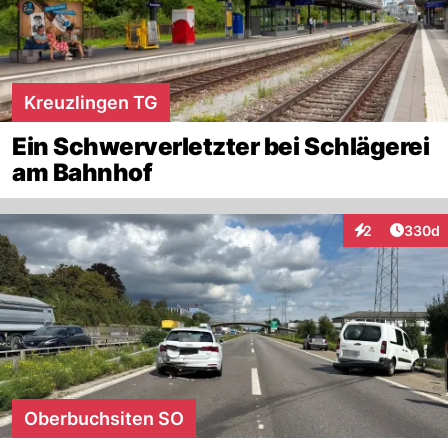
Kreuzlingen TG
Ein Schwerverletzter bei Schlägerei
am Bahnhof
Artikel
2
330d
Interaktionen
Oberbuchsiten SO