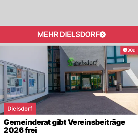
MEHR DIELSDORF
Artik
30d
Dielsdorf
Gemeinderat gibt Vereinsbeiträge
2026 frei