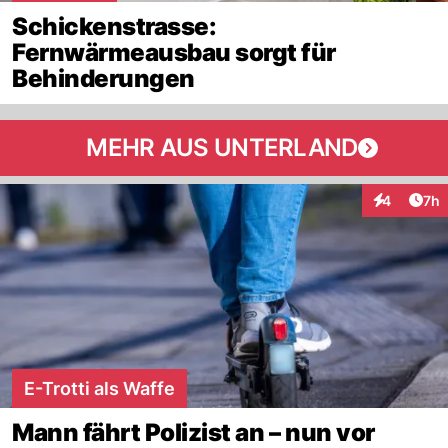
Schickenstrasse:
Fernwärmeausbau sorgt für
Behinderungen
MEHR AUS UNTERLAND
Arti
4
7h
Interaktion
E-Trotti als Waffe
Mann fährt Polizist an – nun vor