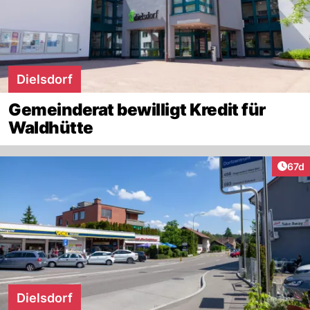
Dielsdorf
Gemeinderat bewilligt Kredit für
Waldhütte
Artik
67d
Dielsdorf