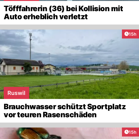
Töfffahrerin (36) bei Kollision mit
Auto erheblich verletzt
Artik
15h
Ruswil
Brauchwasser schützt Sportplatz
vor teuren Rasenschäden
Artik
15h