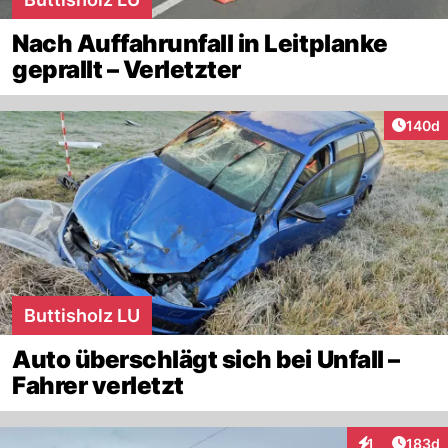
Nach Auffahrunfall in Leitplanke
geprallt – Verletzter
Artike
140d
Buttisholz LU
Auto überschlägt sich bei Unfall –
Fahrer verletzt
Artike
1
183d