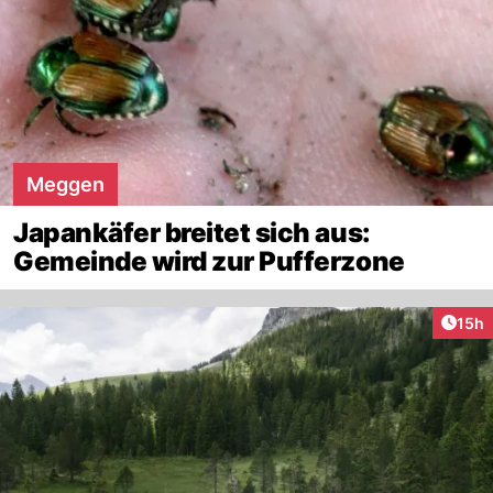
Meggen
Japankäfer breitet sich aus:
Gemeinde wird zur Pufferzone
Artik
15h