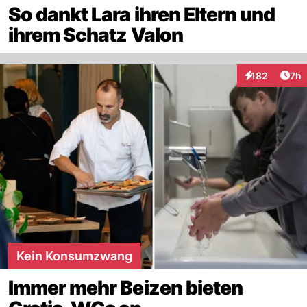
So dankt Lara ihren Eltern und
ihrem Schatz Valon
Arti
182
7h
Interaktionen
Kein Konsumzwang
Immer mehr Beizen bieten