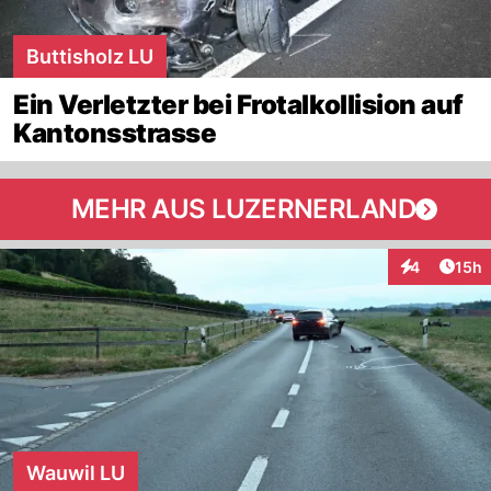
Buttisholz LU
Ein Verletzter bei Frotalkollision auf
Kantonsstrasse
MEHR AUS LUZERNERLAND
Artik
4
15h
Interaktione
Wauwil LU