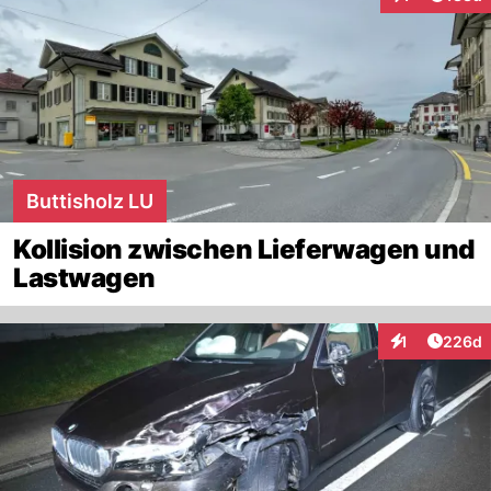
Interaktionen
Buttisholz LU
Kollision zwischen Lieferwagen und
Lastwagen
Artikel
1
226d
Interaktionen