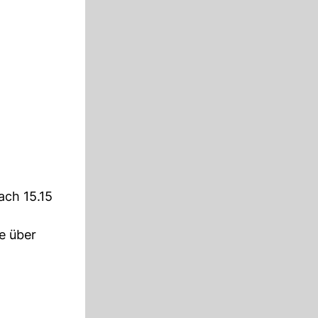
ach 15.15
e über