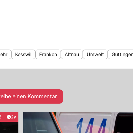
ehr
Kesswil
Franken
Altnau
Umwelt
Güttinge
reibe einen Kommentar
Artikel veröffentlicht:
5
2y
teraktionen