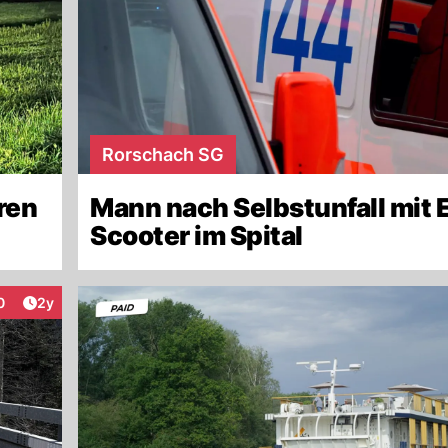
Rorschach SG
ren
Mann nach Selbstunfall mit 
Scooter im Spital
Artikel veröffentlicht:
0
2y
eraktionen