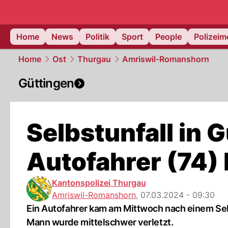
Home
News
Politik
Sport
People
Polizei
Home
Ost
Thurgau
Amriswil-Romanshorn
Güttingen
Selbstunfall in 
Autofahrer (74) 
Kantonspolizei Thurgau
Amriswil-Romanshorn
,
07.03.2024 - 09:30
Ein Autofahrer kam am Mittwoch nach einem Selb
Mann wurde mittelschwer verletzt.