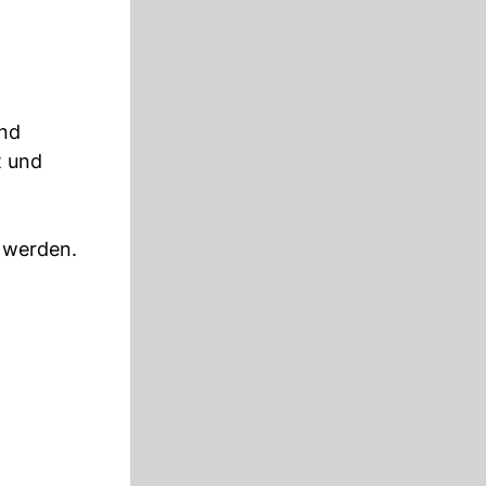
und
t und
t werden.