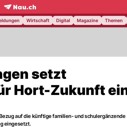
frontpage.
NAU.ch
meldungen
Wirtschaft
Digital
Magazine
Themen
gen setzt
ür Hort-Zukunft ei
 Bezug auf die künftige familien- und schulergänzende
g eingesetzt.