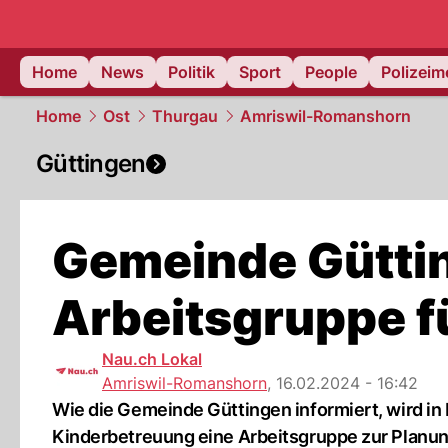
Home
News
Politik
Sport
People
Polizei
Home
Ost
Thurgau
Amriswil-Romanshorn
Güttingen
Gemeinde Güttin
Arbeitsgruppe f
Nau.ch Lokal
Amriswil-Romanshorn
,
16.02.2024 - 16:42
Wie die Gemeinde Güttingen informiert, wird in
Kinderbetreuung eine Arbeitsgruppe zur Planun