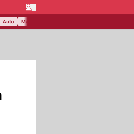
Auto
Matchcenter
Videos
Nau Plus
Lifestyle
n