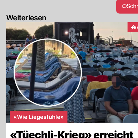
Sch
Weiterlesen
8
Int
«Wie Liegestühle»
«Tüechli-Krieg» erreicht