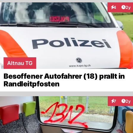
Arti
4
2y
Interaktion
Altnau TG
Besoffener Autofahrer (18) prallt in
Randleitpfosten
Arti
7
2y
Interaktion