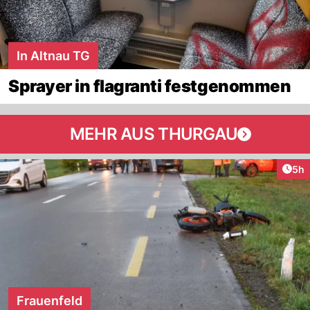
In Altnau TG
Sprayer in flagranti festgenommen
MEHR AUS THURGAU
Arti
5h
Frauenfeld