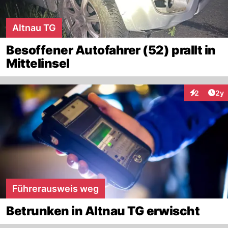
Altnau TG
Besoffener Autofahrer (52) prallt in
Mittelinsel
Arti
2
2y
Interaktion
Führerausweis weg
Betrunken in Altnau TG erwischt