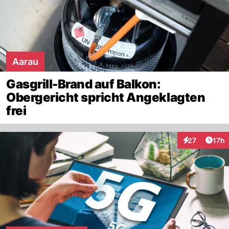
Aarau
Gasgrill-Brand auf Balkon:
Obergericht spricht Angeklagten
frei
Artik
27
17h
Interaktionen