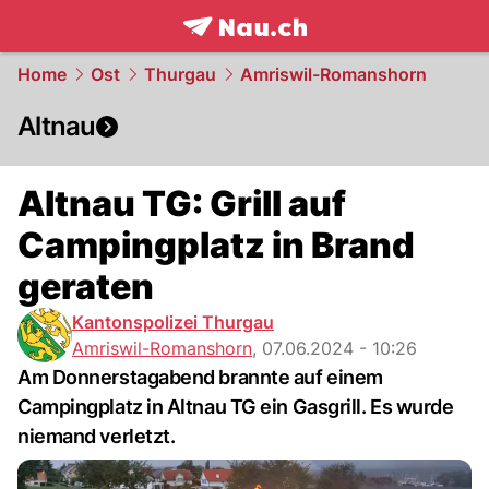
frontpage.
NAU.ch
Home
Ost
Thurgau
Amriswil-Romanshorn
Altnau
Altnau TG: Grill auf
Campingplatz in Brand
geraten
Kantonspolizei Thurgau
Amriswil-Romanshorn
,
07.06.2024 - 10:26
Am Donnerstagabend brannte auf einem
Campingplatz in Altnau TG ein Gasgrill. Es wurde
niemand verletzt.