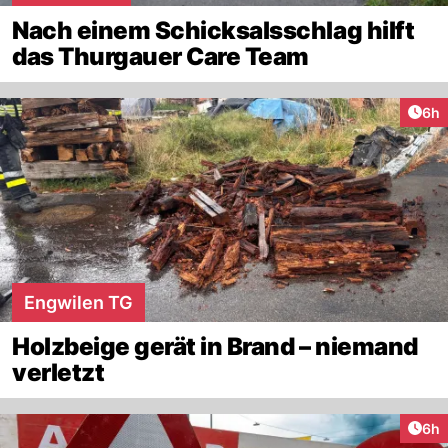
Nach einem Schicksalsschlag hilft
das Thurgauer Care Team
Arti
6h
Engwilen TG
Holzbeige gerät in Brand – niemand
verletzt
Arti
6h