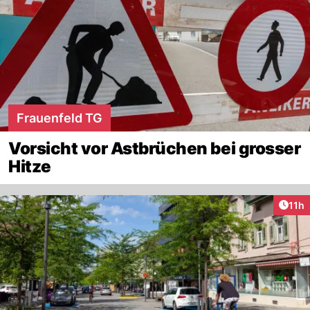
Frauenfeld TG
Vorsicht vor Astbrüchen bei grosser
Hitze
Artik
11h