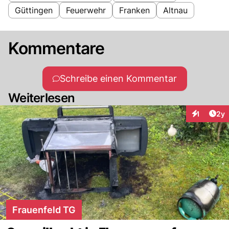
Güttingen
Feuerwehr
Franken
Altnau
Kommentare
Schreibe einen Kommentar
Weiterlesen
Arti
1
2y
Interaktion
Frauenfeld TG