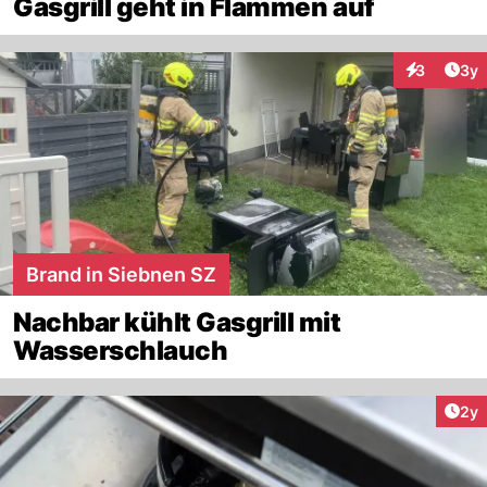
Gasgrill geht in Flammen auf
Arti
3
3y
Interaktion
Brand in Siebnen SZ
Nachbar kühlt Gasgrill mit
Wasserschlauch
Arti
2y