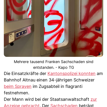
Mehrere tausend Franken Sachschaden sind
entstanden. - Kapo TG
Die Einsatzkräfte der
Kantonspolizei konnten
am
Bahnhof Altnau einen 34-jährigen Schweizer
beim Sprayen
im Zugsabteil in flagranti
festnehmen.
Der Mann wird bei der Staatsanwaltschaft
zur
Anzeige gebracht
. Der
Sachschaden
beträgt