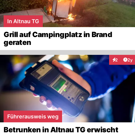
In Altnau TG
Grill auf Campingplatz in Brand
geraten
Arti
2
2y
Interaktion
Führerausweis weg
Betrunken in Altnau TG erwischt