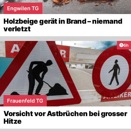
Engwilen TG
Holzbeige gerät in Brand – niemand
verletzt
Arti
6h
Frauenfeld TG
Vorsicht vor Astbrüchen bei grosser
Hitze