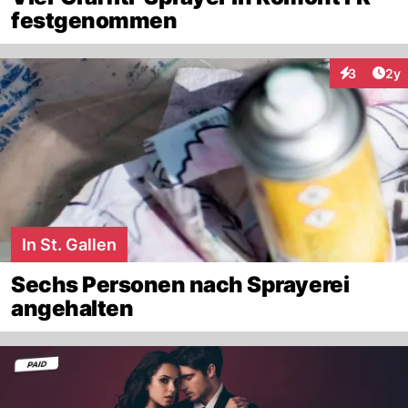
festgenommen
Arti
3
2y
Interaktion
In St. Gallen
Sechs Personen nach Sprayerei
angehalten