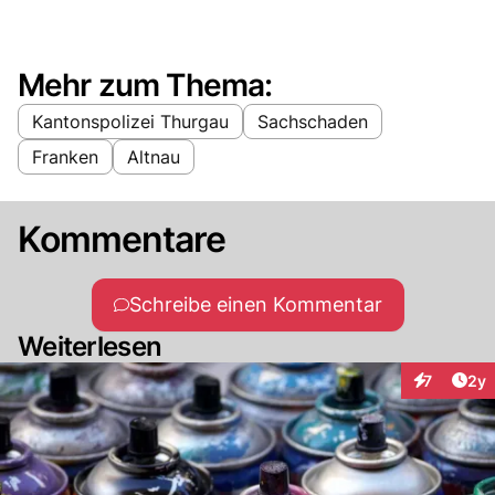
Mehr zum Thema:
Kantonspolizei Thurgau
Sachschaden
Franken
Altnau
Kommentare
Schreibe einen Kommentar
Weiterlesen
Arti
7
2y
Interaktion