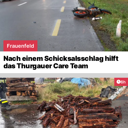
Frauenfeld
Nach einem Schicksalsschlag hilft
das Thurgauer Care Team
Arti
6h