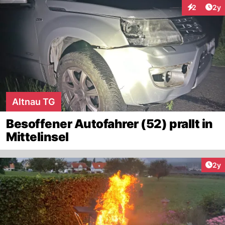
Arti
2
2y
Interaktion
Altnau TG
Besoffener Autofahrer (52) prallt in
Mittelinsel
Arti
2y