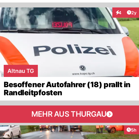
Arti
4
2y
Interaktion
Altnau TG
Besoffener Autofahrer (18) prallt in
Randleitpfosten
MEHR AUS THURGAU
Arti
5h