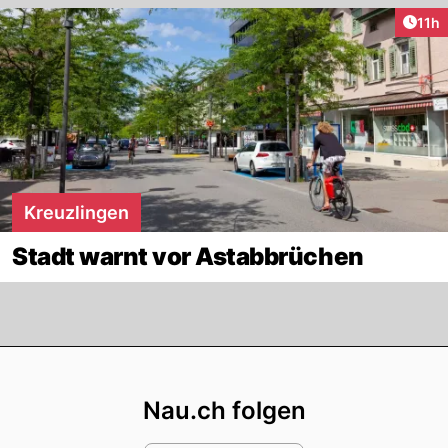
Artik
11h
Kreuzlingen
Stadt warnt vor Astabbrüchen
Footer
Nau.ch folgen