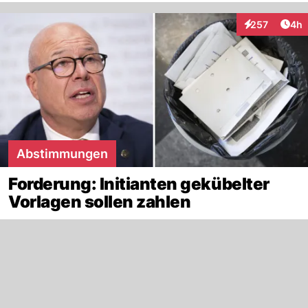
Arti
257
4h
Interaktionen
Abstimmungen
Forderung: Initianten gekübelter
Vorlagen sollen zahlen