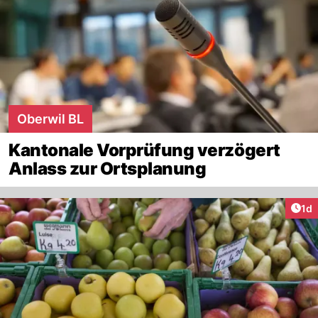
Oberwil BL
Kantonale Vorprüfung verzögert
Anlass zur Ortsplanung
Art
1d