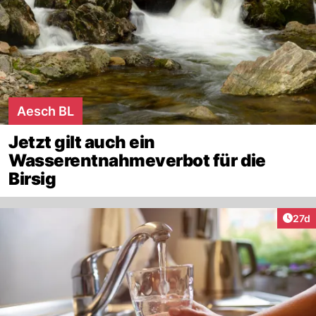
Aesch BL
Jetzt gilt auch ein
Wasserentnahmeverbot für die
Birsig
Artik
27d