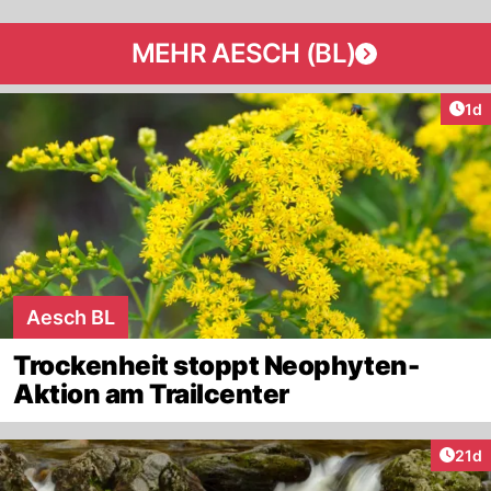
MEHR AESCH (BL)
Art
1d
Aesch BL
Trockenheit stoppt Neophyten-
Aktion am Trailcenter
Artik
21d