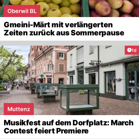
Oberwil BL
Gmeini-Märt mit verlängerten
Zeiten zurück aus Sommerpause
Art
1d
Muttenz
Musikfest auf dem Dorfplatz: March
Contest feiert Premiere