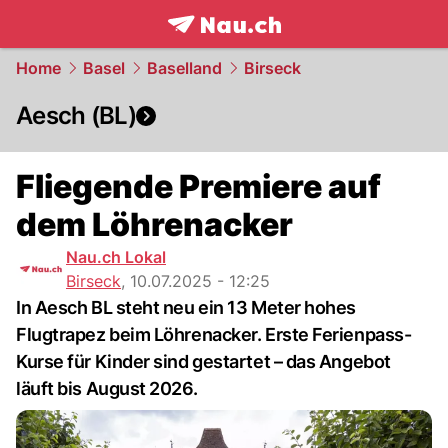
frontpage.
NAU.ch
Home
Basel
Baselland
Birseck
Aesch (BL)
Fliegende Premiere auf
dem Löhrenacker
Nau.ch Lokal
Birseck
,
10.07.2025 - 12:25
In Aesch BL steht neu ein 13 Meter hohes
Flugtrapez beim Löhrenacker. Erste Ferienpass-
Kurse für Kinder sind gestartet – das Angebot
läuft bis August 2026.