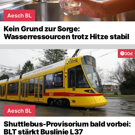
Aesch BL
Kein Grund zur Sorge:
Wasserressourcen trotz Hitze stabil
Artik
30d
Aesch BL
Shuttlebus-Provisorium bald vorbei:
BLT stärkt Buslinie L37