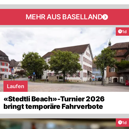
MEHR AUS BASELLAND
Art
1d
Laufen
«Stedtli Beach»-Turnier 2026
bringt temporäre Fahrverbote
Art
1d