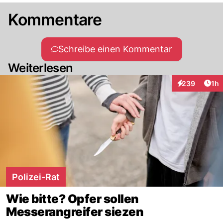
Kommentare
Schreibe einen Kommentar
Weiterlesen
Art
239
1h
Interaktionen
Polizei-Rat
Wie bitte? Opfer sollen
Messerangreifer siezen