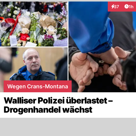
Art
37
1h
Interaktione
Wegen Crans-Montana
Walliser Polizei überlastet –
Drogenhandel wächst