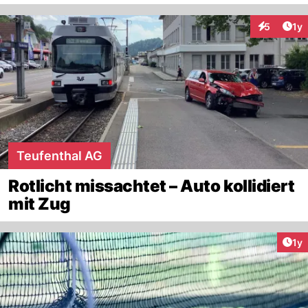
Art
5
1y
Interaktion
Teufenthal AG
Rotlicht missachtet – Auto kollidiert
mit Zug
Art
1y