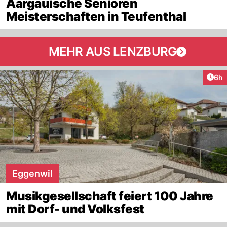
Aargauische Senioren
Meisterschaften in Teufenthal
MEHR AUS LENZBURG
Arti
6h
Eggenwil
Musikgesellschaft feiert 100 Jahre
mit Dorf- und Volksfest