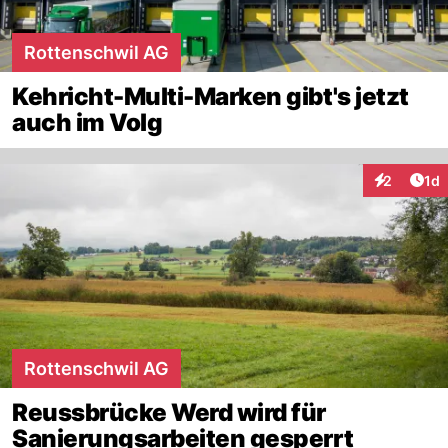
Rottenschwil AG
Kehricht-Multi-Marken gibt's jetzt
auch im Volg
Art
2
1d
Interaktion
Rottenschwil AG
Reussbrücke Werd wird für
Sanierungsarbeiten gesperrt