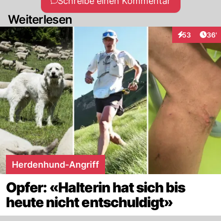
Schreibe einen Kommentar
Weiterlesen
Arti
53
36'
Interaktionen
Herdenhund-Angriff
Opfer: «Halterin hat sich bis
heute nicht entschuldigt»