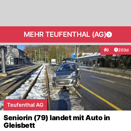
MEHR TEUFENTHAL (AG)
Artikel
9
203d
Interaktionen
Teufenthal AG
Seniorin (79) landet mit Auto in
Gleisbett