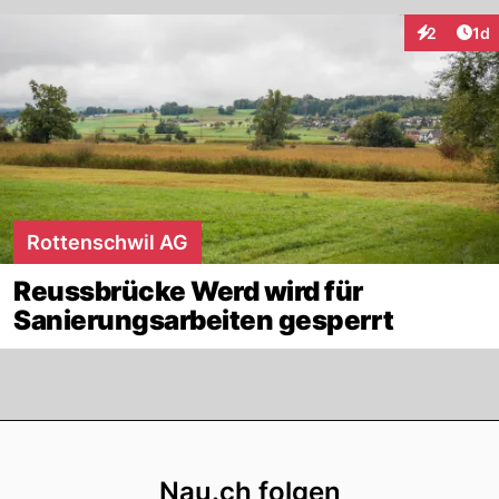
Art
2
1d
Interaktion
Rottenschwil AG
Reussbrücke Werd wird für
Sanierungsarbeiten gesperrt
Footer
Nau.ch folgen