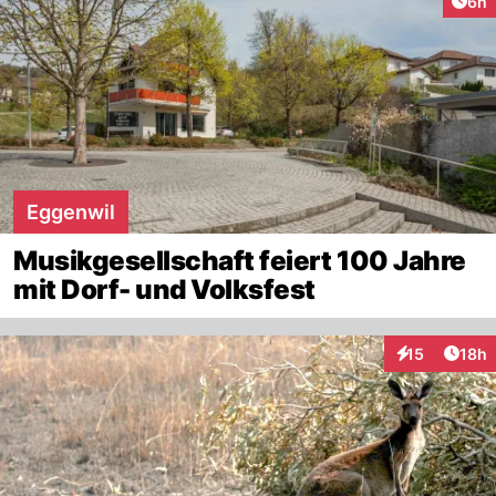
Arti
6h
Eggenwil
Musikgesellschaft feiert 100 Jahre
mit Dorf- und Volksfest
Artik
15
18h
Interaktionen