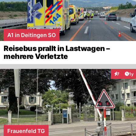
A1 in Deitingen SO
Reisebus prallt in Lastwagen –
mehrere Verletzte
Art
7
1y
Interaktion
Frauenfeld TG