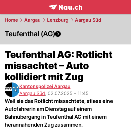
frontpage.
NAU.ch
Home
Aargau
Lenzburg
Aargau Süd
Teufenthal (AG)
Teufenthal AG: Rotlicht
missachtet – Auto
kollidiert mit Zug
Kantonspolizei Aargau
Aargau Süd
,
02.07.2025 - 11:45
Weil sie das Rotlicht missachtete, stiess eine
Autofahrerin am Dienstag auf einem
Bahnübergang in Teufenthal AG mit einem
herannahenden Zug zusammen.