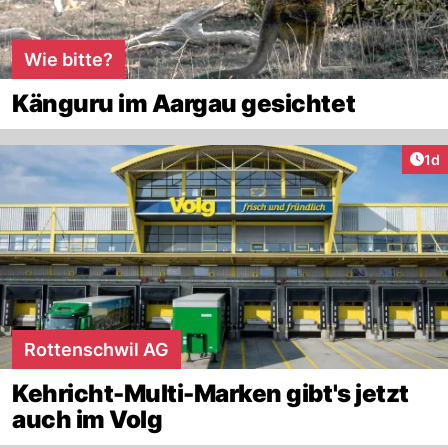
Wie bitte?
Känguru im Aargau gesichtet
Art
1d
Rottenschwil AG
Kehricht-Multi-Marken gibt's jetzt
auch im Volg