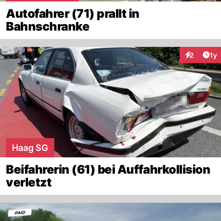
Autofahrer (71) prallt in
Bahnschranke
Art
2
1y
Interaktion
Haag SG
Beifahrerin (61) bei Auffahrkollision
verletzt