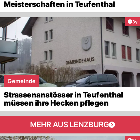
Meisterschaften in Teufenthal
Arti
3y
Gemeinde
Strassenanstösser in Teufenthal
müssen ihre Hecken pflegen
MEHR AUS LENZBURG