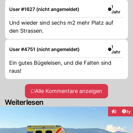
Artikel ver
1
User #1627 (nicht angemeldet)
Jahr
Und wieder sind sechs m2 mehr Platz auf
den Strassen.
Artikel ver
1
User #4751 (nicht angemeldet)
Jahr
Ein gutes Bügeleisen, und die Falten sind
raus!
Alle Kommentare anzeigen
Weiterlesen
Art
2
1y
Interaktion