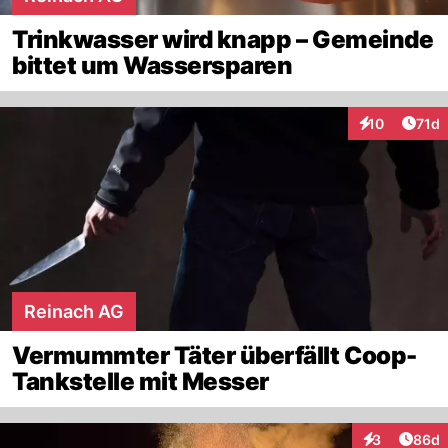
Trinkwasser wird knapp – Gemeinde
bittet um Wassersparen
Artik
10
71d
Interaktionen
Reinach AG
Vermummter Täter überfällt Coop-
Tankstelle mit Messer
Artik
3
86d
Interaktionen