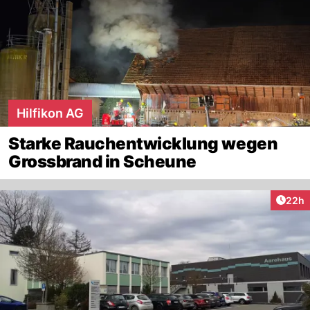
Hilfikon AG
Starke Rauchentwicklung wegen
Grossbrand in Scheune
Artik
22h