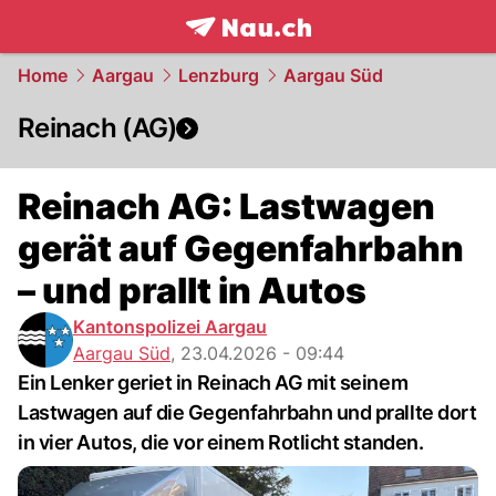
frontpage.
NAU.ch
Home
Aargau
Lenzburg
Aargau Süd
Reinach (AG)
Reinach AG: Lastwagen
gerät auf Gegenfahrbahn
– und prallt in Autos
Kantonspolizei Aargau
Aargau Süd
,
23.04.2026 - 09:44
Ein Lenker geriet in Reinach AG mit seinem
Lastwagen auf die Gegenfahrbahn und prallte dort
in vier Autos, die vor einem Rotlicht standen.