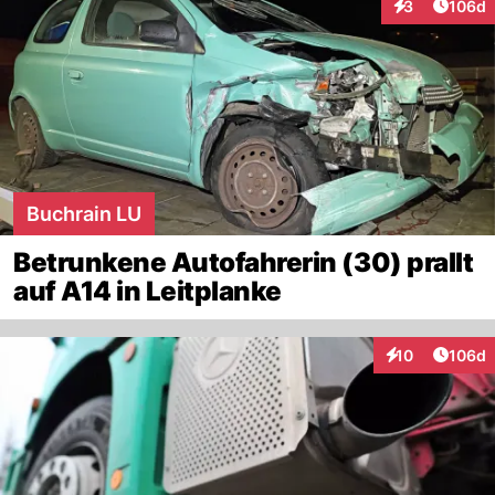
Artike
3
106d
Interaktionen
Buchrain LU
Betrunkene Autofahrerin (30) prallt
auf A14 in Leitplanke
Artike
10
106d
Interaktionen