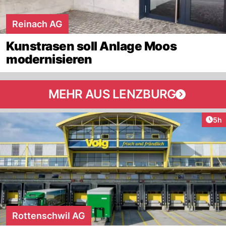
Reinach AG
Kunstrasen soll Anlage Moos
modernisieren
MEHR AUS LENZBURG
Arti
5h
Rottenschwil AG