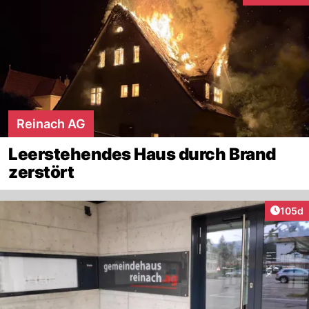
Reinach AG
Leerstehendes Haus durch Brand
zerstört
Artike
105d