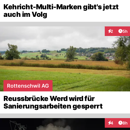
Kehricht-Multi-Marken gibt's jetzt
auch im Volg
Arti
2
5h
Interaktion
Rottenschwil AG
Reussbrücke Werd wird für
Sanierungsarbeiten gesperrt
Arti
4
8h
Interaktion