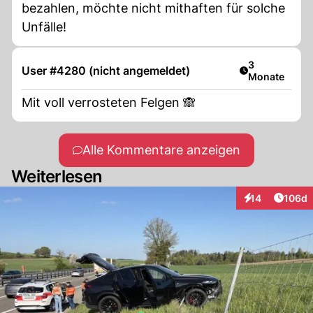
bezahlen, möchte nicht mithaften für solche
Unfälle!
Artikel veröff
3
User #4280 (nicht angemeldet)
Monate
Mit voll verrosteten Felgen 🙈
Alle Kommentare anzeigen
Weiterlesen
Artike
14
106d
Interaktionen