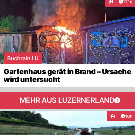
Artike
1
121d
Interaktionen
Buchrain LU
Gartenhaus gerät in Brand – Ursache
wird untersucht
MEHR AUS LUZERNERLAND
Artik
4
16h
Interaktione