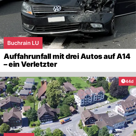
Buchrain LU
Auffahrunfall mit drei Autos auf A14
– ein Verletzter
Artik
44d