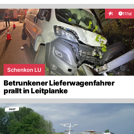
Artike
1
111d
Interaktionen
Schenkon LU
Betrunkener Lieferwagenfahrer
prallt in Leitplanke