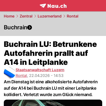
frontpage.
NAU.ch
Home
Zentral
Luzernerland
Rontal
Buchrain
Buchrain LU: Betrunkene
Autofahrerin prallt auf
A14 in Leitplanke
Staatsanwaltschaft Luzern
Rontal
,
22.04.2026 - 14:53
Am Dienstag ist eine alkoholisierte Autofahrerin
auf der A14 bei Buchrain LU mit einer Leitplanke
kollidiert. Verletzt wurde zum Glück niemand.