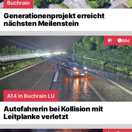
Buchrain
Generationenprojekt erreicht
nächsten Meilenstein
Artik
7
86d
Interaktionen
A14 in Buchrain LU
Autofahrerin bei Kollision mit
Leitplanke verletzt