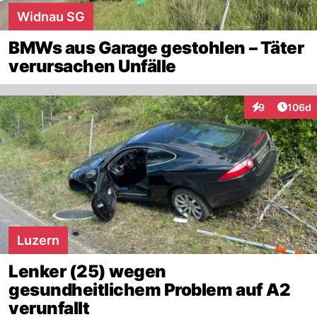
Widnau SG
BMWs aus Garage gestohlen – Täter
verursachen Unfälle
Artike
9
106d
Interaktionen
Luzern
Lenker (25) wegen
gesundheitlichem Problem auf A2
verunfallt