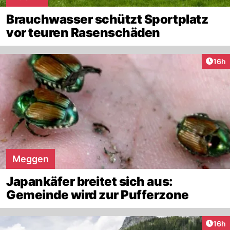
Brauchwasser schützt Sportplatz
vor teuren Rasenschäden
Artik
16h
Meggen
Japankäfer breitet sich aus:
Gemeinde wird zur Pufferzone
Artik
16h