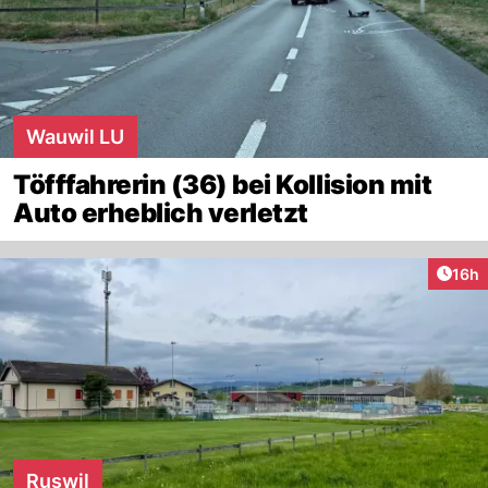
Wauwil LU
Töfffahrerin (36) bei Kollision mit
Auto erheblich verletzt
Artik
16h
Ruswil