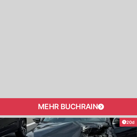
MEHR BUCHRAIN
Artik
20d