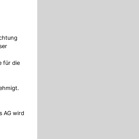
achtung
ser
 für die
ehmigt.
s AG wird