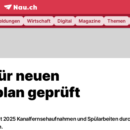
frontpage.
NAU.ch
meldungen
Wirtschaft
Digital
Magazine
Themen
für neuen
lan geprüft
st 2025 Kanalfernsehaufnahmen und Spülarbeiten durc
n.