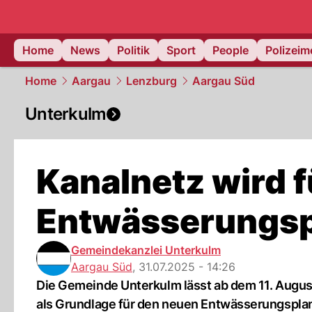
Home
News
Politik
Sport
People
Polizei
Home
Aargau
Lenzburg
Aargau Süd
Unterkulm
Kanalnetz wird 
Entwässerungsp
Gemeindekanzlei Unterkulm
Aargau Süd
,
31.07.2025 - 14:26
Die Gemeinde Unterkulm lässt ab dem 11. Augu
als Grundlage für den neuen Entwässerungspla