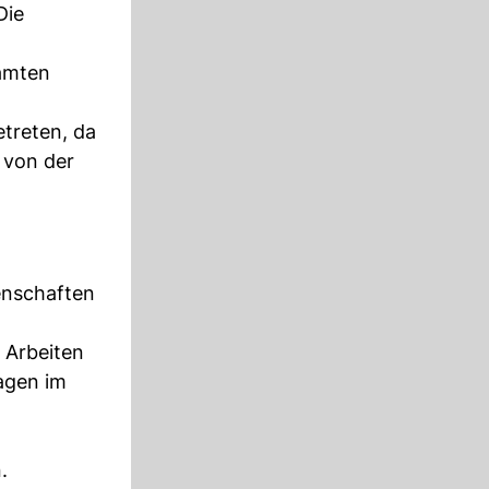
Die
samten
etreten, da
 von der
enschaften
 Arbeiten
agen im
.