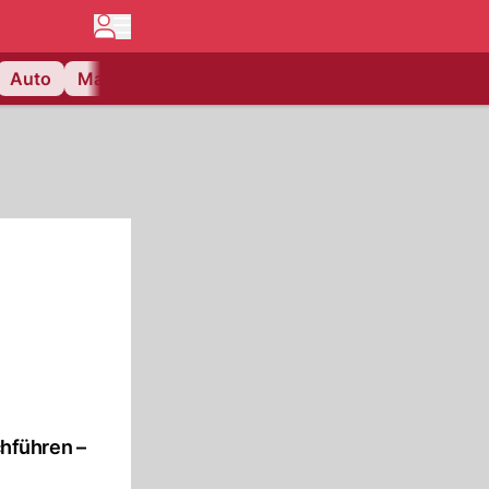
Auto
Matchcenter
Videos
Nau Plus
Lifestyle
hführen –