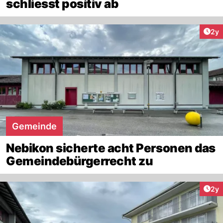
schliesst positiv ab
Arti
2y
Gemeinde
Nebikon sicherte acht Personen das
Gemeindebürgerrecht zu
Arti
2y