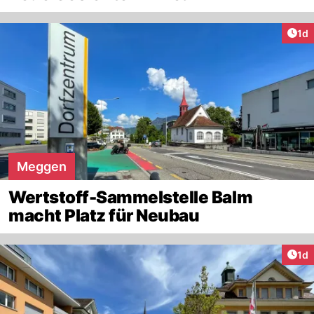
Art
1d
Meggen
Wertstoff-Sammelstelle Balm
macht Platz für Neubau
Art
1d