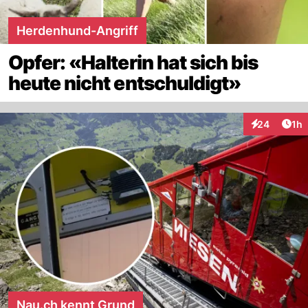
Herdenhund-Angriff
Opfer: «Halterin hat sich bis
heute nicht entschuldigt»
Art
24
1h
Interaktione
Nau.ch kennt Grund