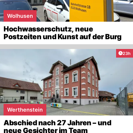
Wolhusen
Hochwasserschutz, neue
Postzeiten und Kunst auf der Burg
Artik
23h
Werthenstein
Abschied nach 27 Jahren – und
neue Gesichter im Team