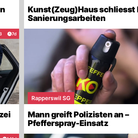
en
Kunst(Zeug)Haus schliesst 
Sanierungsarbeiten
Artikel veröffentlicht:
3
7d
eraktionen
Rapperswil SG
zei
Mann greift Polizisten an –
Pfefferspray-Einsatz