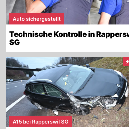
Auto sichergestellt
Technische Kontrolle in Rappers
SG
I
A15 bei Rapperswil SG