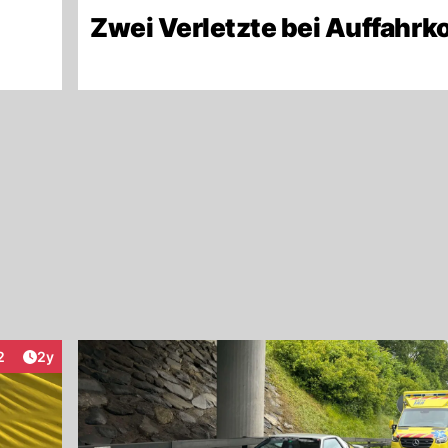
Zwei Verletzte bei Auffahrko
Artikel veröffentlicht:
2
2y
eraktionen