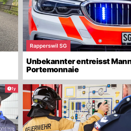
Rapperswil SG
Unbekannter entreisst Mann
Portemonnaie
Artikel veröffentlicht:
1y