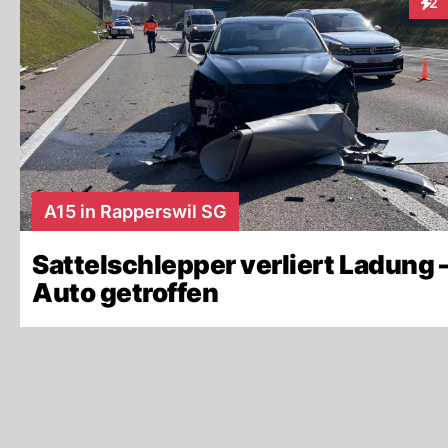
2
Inte
A15 in Rapperswil SG
Sattelschlepper verliert Ladung 
Auto getroffen