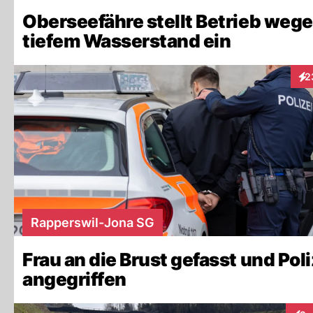
Oberseefähre stellt Betrieb weg
tiefem Wasserstand ein
2
Int
Rapperswil-Jona SG
Frau an die Brust gefasst und Poli
angegriffen