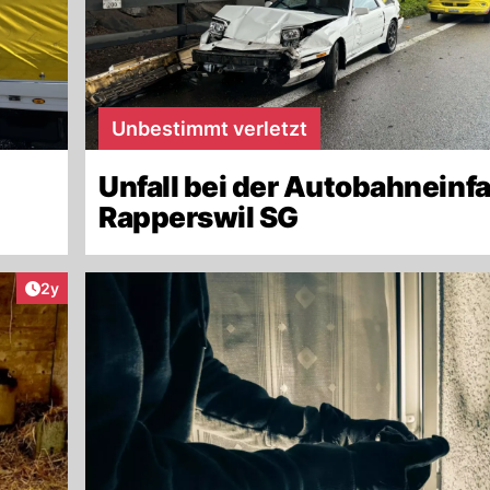
Unbestimmt verletzt
Unfall bei der Autobahneinf
Rapperswil SG
Artikel veröffentlicht:
2y