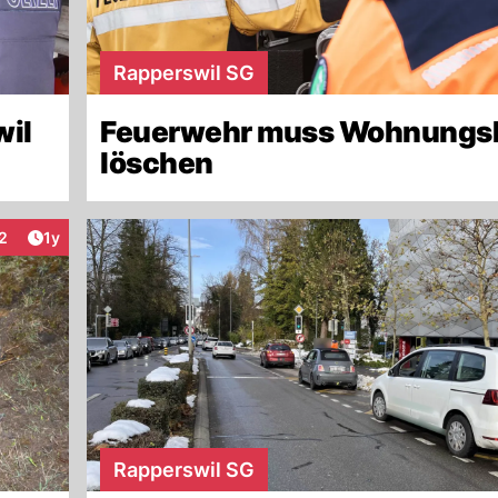
Rapperswil SG
wil
Feuerwehr muss Wohnungs
löschen
Artikel veröffentlicht:
2
1y
nteraktionen
Rapperswil SG