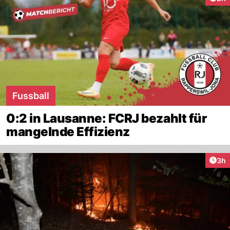
Fussball
0:2 in Lausanne: FCRJ bezahlt für
mangelnde Effizienz
Arti
3h