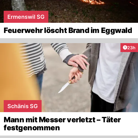
Ermenswil SG
Feuerwehr löscht Brand im Eggwald
Artik
23h
Schänis SG
Mann mit Messer verletzt – Täter
festgenommen