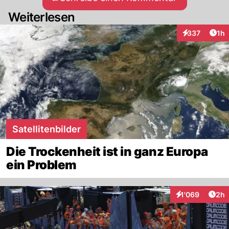
Weiterlesen
Art
337
1h
Interaktionen
Satellitenbilder
Die Trockenheit ist in ganz Europa
ein Problem
Arti
1'069
2h
Interaktionen