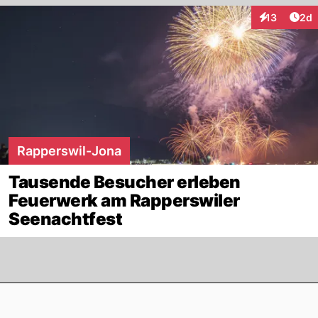
Arti
13
2d
Interaktione
Rapperswil-Jona
Tausende Besucher erleben
Feuerwerk am Rapperswiler
Seenachtfest
Footer