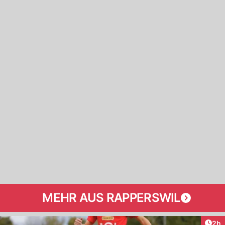
MEHR AUS RAPPERSWIL
Arti
2h