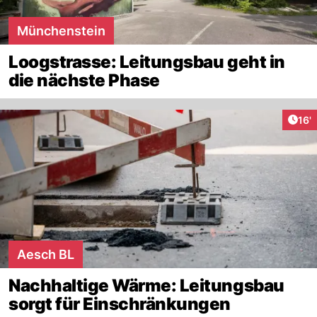
Münchenstein
Loogstrasse: Leitungsbau geht in
die nächste Phase
Arti
16'
Aesch BL
Nachhaltige Wärme: Leitungsbau
sorgt für Einschränkungen