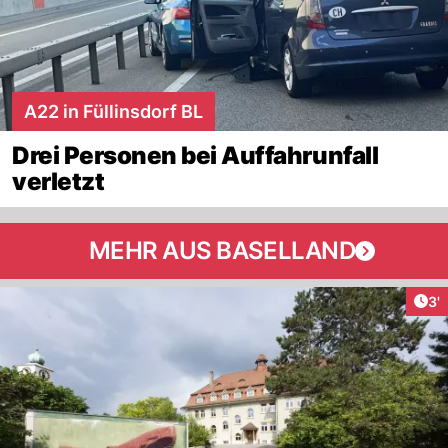
A22 in Füllinsdorf BL
Drei Personen bei Auffahrunfall
verletzt
MEHR AUS BASELLAND
Art
3'