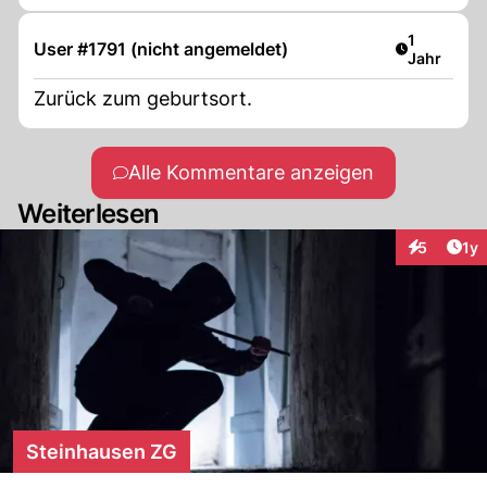
Artikel ver
1
User #1791 (nicht angemeldet)
Jahr
Zurück zum geburtsort.
Alle Kommentare anzeigen
Weiterlesen
Art
5
1y
Interaktion
Steinhausen ZG