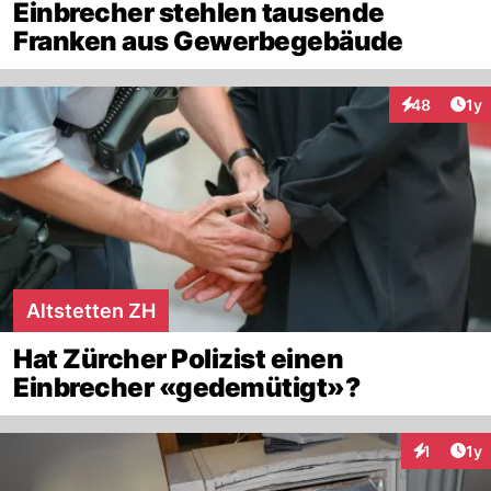
Einbrecher stehlen tausende
Franken aus Gewerbegebäude
Art
48
1y
Interaktione
Altstetten ZH
Hat Zürcher Polizist einen
Einbrecher «gedemütigt»?
Art
1
1y
Interaktion