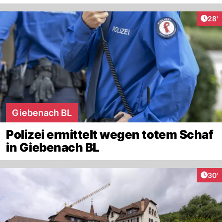
Arti
28'
Giebenach BL
Polizei ermittelt wegen totem Schaf
in Giebenach BL
Arti
30'