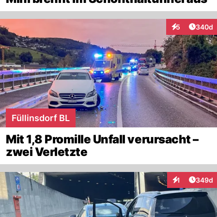
Artikel
5
340d
Interaktionen
Füllinsdorf BL
Mit 1,8 Promille Unfall verursacht –
zwei Verletzte
Artikel
1
349d
Interaktionen