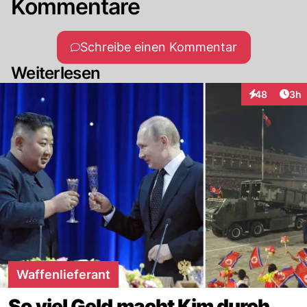
Kommentare
Schreibe einen Kommentar
Weiterlesen
Arti
48
3h
Interaktionen
Waffenlieferant
So viel Geld macht Kim durch