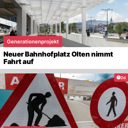
Generationenprojekt
Neuer Bahnhofplatz Olten nimmt
Fahrt auf
Arti
2d