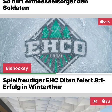
So hilft Armeeseelsorger den
Soldaten
Artik
21h
Eishockey
Spielfreudiger EHC Olten feiert 8:1-
Erfolg in Winterthur
Arti
4
2d
Interaktion