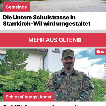
Gemeinde
Die Untere Schulstrasse in
Starrkirch-Wil wird umgestaltet
MEHR AUS OLTEN
Arti
3h
Schiessübungs-Angst