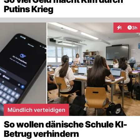
Putins Krieg
Arti
1
3h
Interaktion
Mündlich verteidigen
So wollen dänische Schule KI-
Betrug verhindern