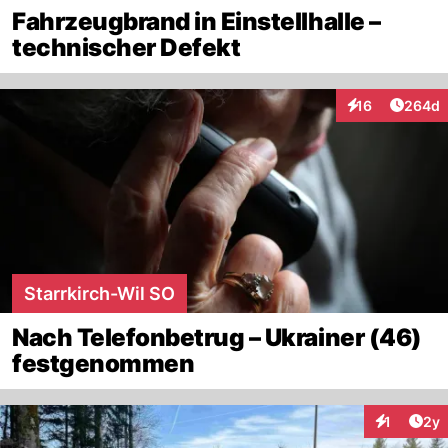
Fahrzeugbrand in Einstellhalle –
technischer Defekt
Artikel
16
264d
Interaktionen
Starrkirch-Wil SO
Nach Telefonbetrug – Ukrainer (46)
festgenommen
Arti
1
2y
Interaktion