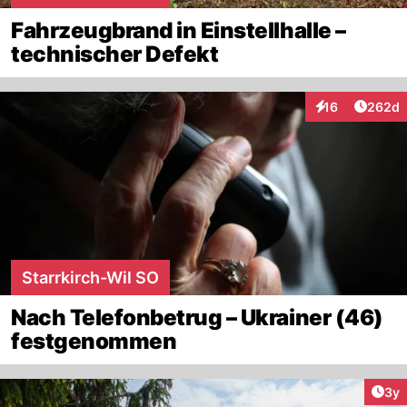
Fahrzeugbrand in Einstellhalle –
technischer Defekt
Artikel
16
262d
Interaktionen
Starrkirch-Wil SO
Nach Telefonbetrug – Ukrainer (46)
festgenommen
Arti
3y