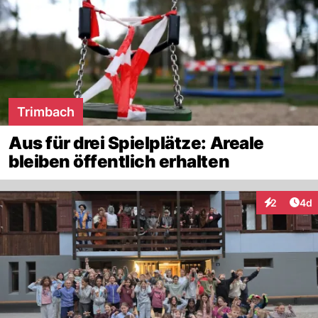
Trimbach
Aus für drei Spielplätze: Areale
bleiben öffentlich erhalten
Arti
2
4d
Interaktion