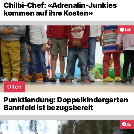
Chilbi-Chef: «Adrenalin-Junkies
kommen auf ihre Kosten»
Artik
14h
Olten
Punktlandung: Doppelkindergarten
Bannfeld ist bezugsbereit
Arti
3d