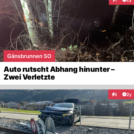
Interaktion
Gänsbrunnen SO
Auto rutscht Abhang hinunter –
Zwei Verletzte
Arti
3
2y
Interaktion