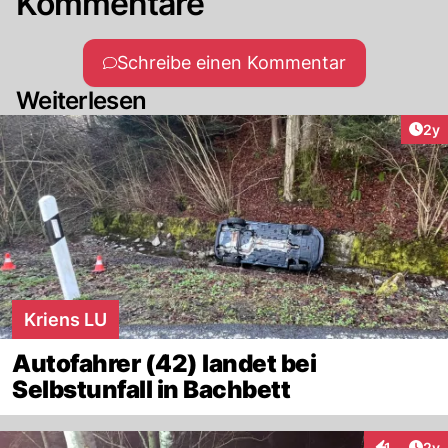
Kommentare
Schreibe einen Kommentar
Weiterlesen
Arti
2y
Kriens LU
Autofahrer (42) landet bei
Selbstunfall in Bachbett
Arti
1
2y