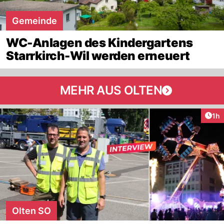
Gemeinde
WC-Anlagen des Kindergartens
Starrkirch-Wil werden erneuert
MEHR AUS OLTEN
Art
1h
Olten SO