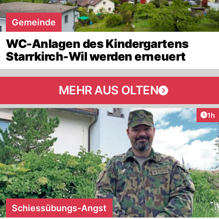
Gemeinde
WC-Anlagen des Kindergartens
Starrkirch-Wil werden erneuert
MEHR AUS OLTEN
Art
1h
Schiessübungs-Angst