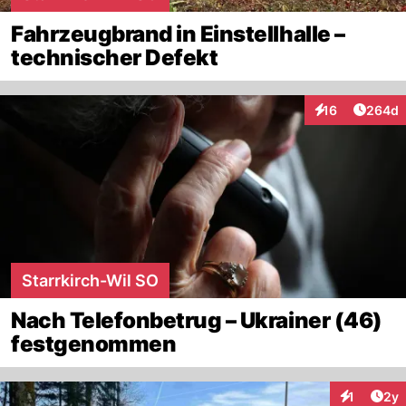
Fahrzeugbrand in Einstellhalle –
technischer Defekt
Artikel
16
264d
Interaktionen
Starrkirch-Wil SO
Nach Telefonbetrug – Ukrainer (46)
festgenommen
Arti
1
2y
Interaktion