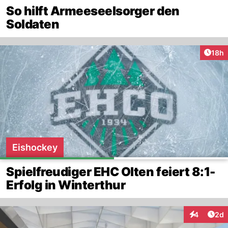
So hilft Armeeseelsorger den
Soldaten
Artik
18h
Eishockey
Spielfreudiger EHC Olten feiert 8:1-
Erfolg in Winterthur
Arti
4
2d
Interaktion