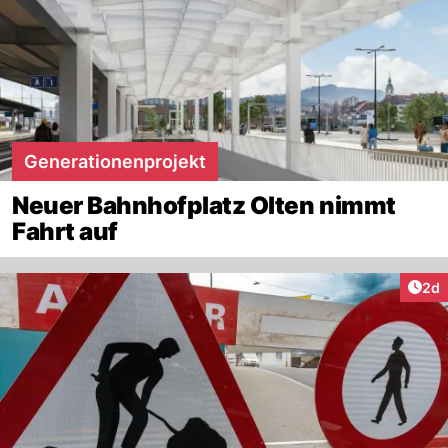
Generationenprojekt
Neuer Bahnhofplatz Olten nimmt
Fahrt auf
Arti
2d