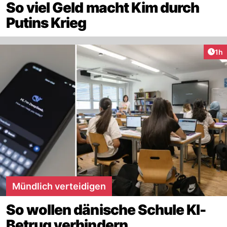
So viel Geld macht Kim durch
Putins Krieg
Art
1h
Mündlich verteidigen
So wollen dänische Schule KI-
Betrug verhindern