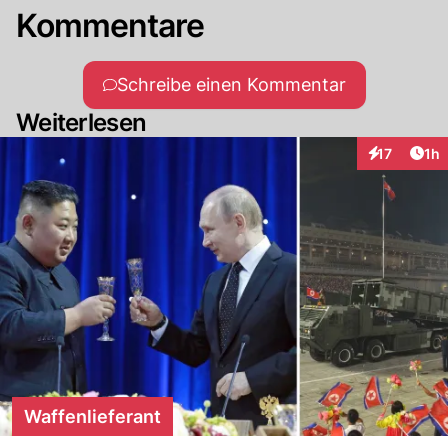
Kommentare
Schreibe einen Kommentar
Weiterlesen
Art
17
1h
Interaktione
Waffenlieferant