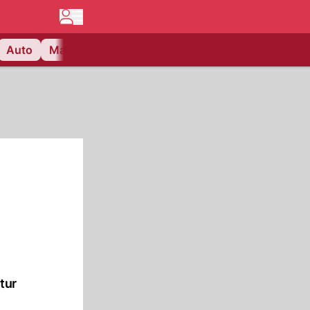
Auto
Matchcenter
Videos
Nau Plus
Lifestyle
tur