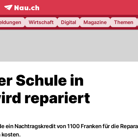
frontpage.
NAU.ch
meldungen
Wirtschaft
Digital
Magazine
Themen
r Schule in
ird repariert
e ein Nachtragskredit von 1100 Franken für die Repara
 kosten.