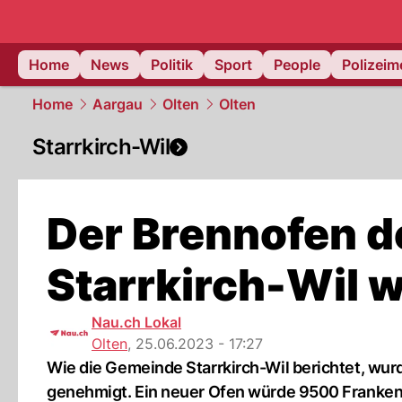
Home
News
Politik
Sport
People
Polizei
Home
Aargau
Olten
Olten
Starrkirch-Wil
Der Brennofen de
Starrkirch-Wil w
Nau.ch Lokal
Olten
,
25.06.2023 - 17:27
Wie die Gemeinde Starrkirch-Wil berichtet, wurd
genehmigt. Ein neuer Ofen würde 9500 Franken