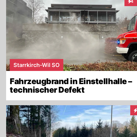
4
Inte
Starrkirch-Wil SO
Fahrzeugbrand in Einstellhalle –
technischer Defekt
I