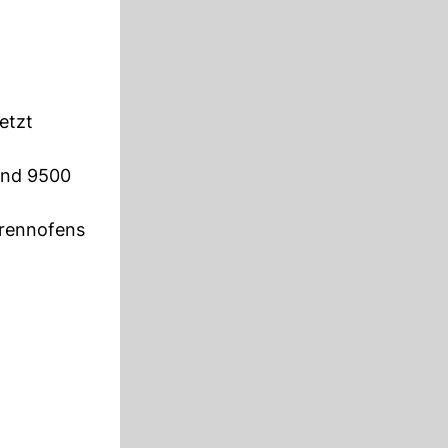
etzt
und 9500
Brennofens