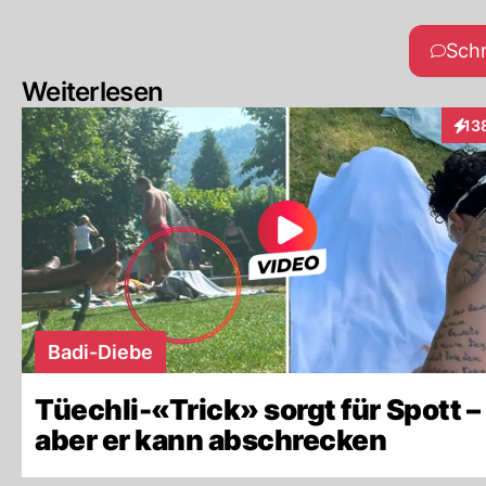
Sch
Weiterlesen
13
Inte
Badi-Diebe
Tüechli-«Trick» sorgt für Spott –
aber er kann abschrecken