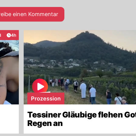
reibe einen Kommentar
Artikel veröffentlicht:
8
4h
raktionen
Prozession
Tessiner Gläubige flehen Go
Regen an