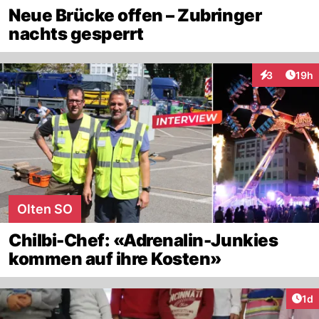
Neue Brücke offen – Zubringer
nachts gesperrt
Artik
3
19h
Interaktione
Olten SO
Chilbi-Chef: «Adrenalin-Junkies
kommen auf ihre Kosten»
Art
1d