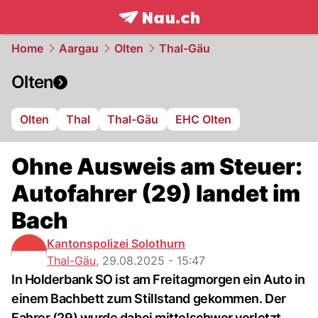
frontpage.
NAU.ch
Home
Aargau
Olten
Thal-Gäu
Olten
Olten
Thal
Thal-Gäu
EHC Olten
Ohne Ausweis am Steuer:
Autofahrer (29) landet im
Bach
Kantonspolizei Solothurn
Thal-Gäu
,
29.08.2025 - 15:47
In Holderbank SO ist am Freitagmorgen ein Auto in
einem Bachbett zum Stillstand gekommen. Der
Fahrer (29) wurde dabei mittelschwer verletzt.