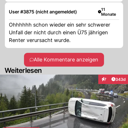
Artikel veröffe
11
User #3875 (nicht angemeldet)
Monate
Ohhhhhh schon wieder ein sehr schwerer
Unfall der nicht durch einen Ü75 jährigen
Renter verursacht wurde.
Alle Kommentare anzeigen
Weiterlesen
Artikel
7
343d
Interaktionen