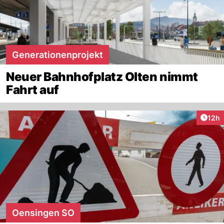
Generationenprojekt
Neuer Bahnhofplatz Olten nimmt
Fahrt auf
Artik
12h
Oensingen SO