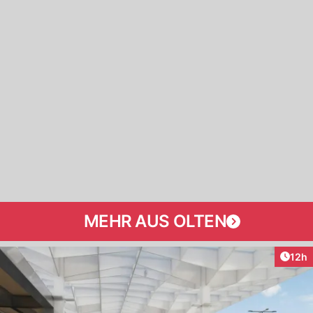
MEHR AUS OLTEN
Artik
12h