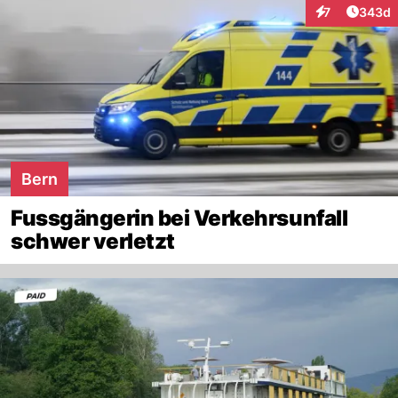
Artikel
7
343d
Interaktionen
Bern
Fussgängerin bei Verkehrsunfall
schwer verletzt