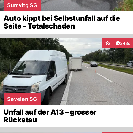
Sumvitg SG
Auto kippt bei Selbstunfall auf die
Seite – Totalschaden
Artikel
2
343d
Interaktionen
Sevelen SG
Unfall auf der A13 – grosser
Rückstau