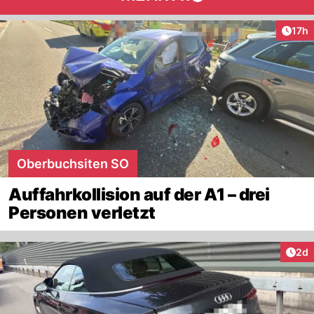
Artik
17h
Oberbuchsiten SO
Auffahrkollision auf der A1 – drei
Personen verletzt
Arti
2d