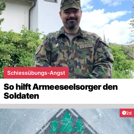
Schiessübungs-Angst
So hilft Armeeseelsorger den
Soldaten
Arti
2d