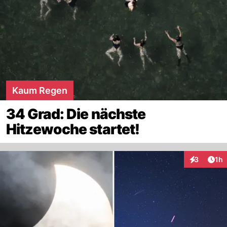
Kaum Regen
34 Grad: Die nächste
Hitzewoche startet!
Art
3
1h
Interaktion