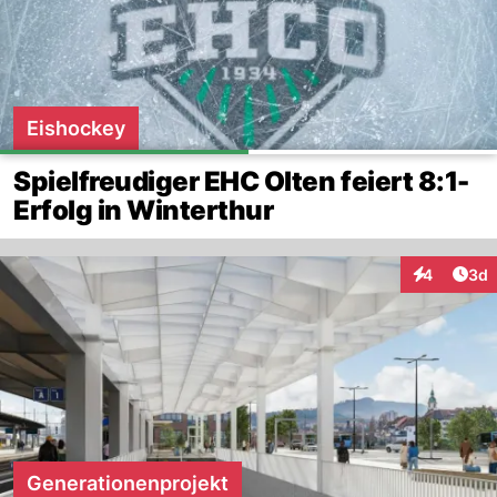
Eishockey
Spielfreudiger EHC Olten feiert 8:1-
Erfolg in Winterthur
Arti
4
3d
Interaktion
Generationenprojekt