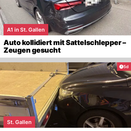
A1 in St. Gallen
Auto kollidiert mit Sattelschlepper –
Zeugen gesucht
Arti
5d
St. Gallen