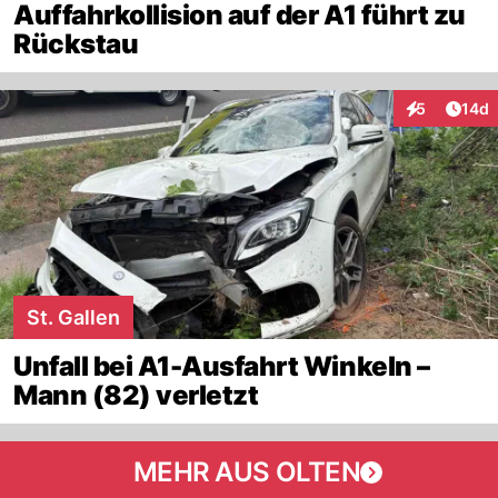
Auffahrkollision auf der A1 führt zu
Rückstau
Artik
5
14d
Interaktione
St. Gallen
Unfall bei A1-Ausfahrt Winkeln –
Mann (82) verletzt
MEHR AUS OLTEN