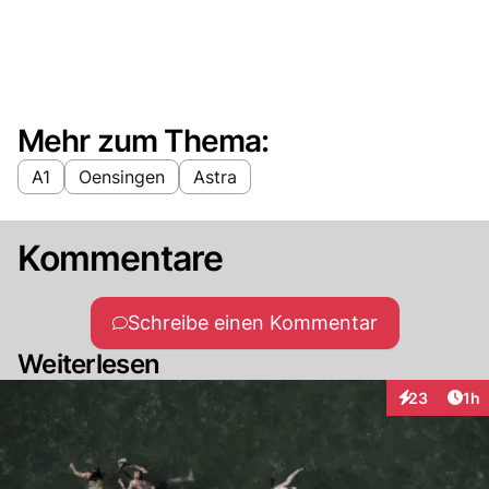
Mehr zum Thema:
A1
Oensingen
Astra
Kommentare
Schreibe einen Kommentar
Weiterlesen
Art
23
1h
Interaktione