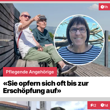
Art
1h
Pflegende Angehörige
«Sie opfern sich oft bis zur
Erschöpfung auf»
Art
12
1d
Interaktione