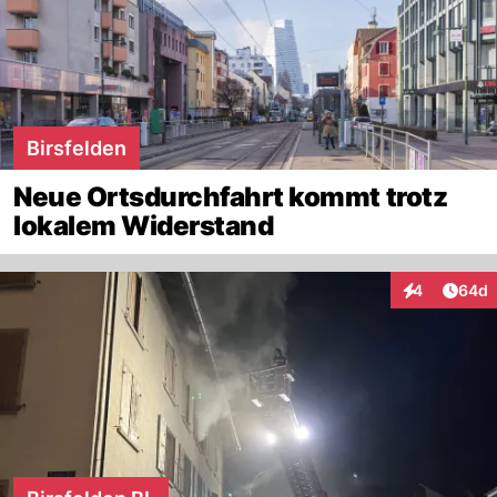
Birsfelden
Neue Ortsdurchfahrt kommt trotz
lokalem Widerstand
Artik
4
64d
Interaktionen