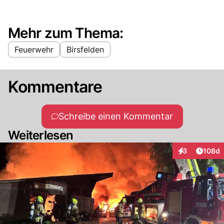
Mehr zum Thema:
Feuerwehr
Birsfelden
Kommentare
Schreibe einen Kommentar
Weiterlesen
Artike
3
108d
Interaktionen