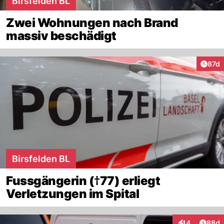
Birsfelden BL
Zwei Wohnungen nach Brand
massiv beschädigt
Artik
87d
Birsfelden BL
Fussgängerin (†77) erliegt
Verletzungen im Spital
Artik
14
88d