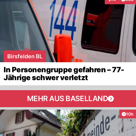
Interaktionen
Birsfelden BL
In Personengruppe gefahren – 77-
Jährige schwer verletzt
MEHR AUS BASELLAND
Artik
10h