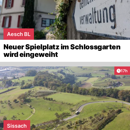
Aesch BL
Neuer Spielplatz im Schlossgarten
wird eingeweiht
Artik
17h
Sissach