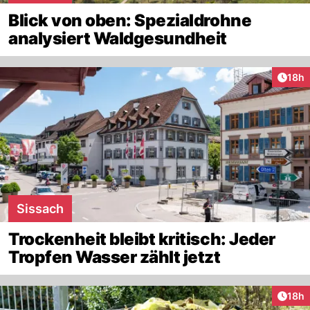
Blick von oben: Spezialdrohne
analysiert Waldgesundheit
Artik
18h
Sissach
Trockenheit bleibt kritisch: Jeder
Tropfen Wasser zählt jetzt
Artik
18h