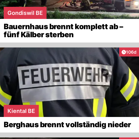
Gondiswil BE
Bauernhaus brennt komplett ab –
fünf Kälber sterben
Artike
106d
Kiental BE
Berghaus brennt vollständig nieder