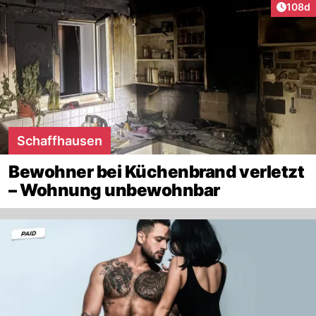
Artike
108d
Schaffhausen
Bewohner bei Küchenbrand verletzt
– Wohnung unbewohnbar