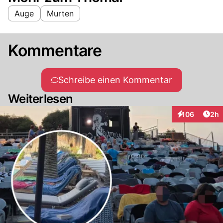
Auge
Murten
Kommentare
Schreibe einen Kommentar
Weiterlesen
Arti
106
2h
Interaktionen