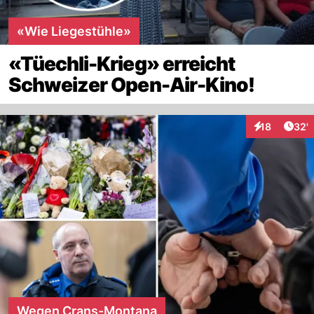
«Wie Liegestühle»
«Tüechli-Krieg» erreicht
Schweizer Open-Air-Kino!
Arti
18
32'
Interaktionen
Wegen Crans-Montana