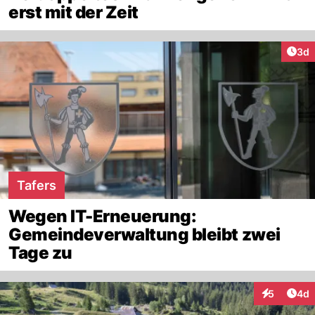
erst mit der Zeit
Arti
3d
Tafers
Wegen IT-Erneuerung:
Gemeindeverwaltung bleibt zwei
Tage zu
Arti
5
4d
Interaktion