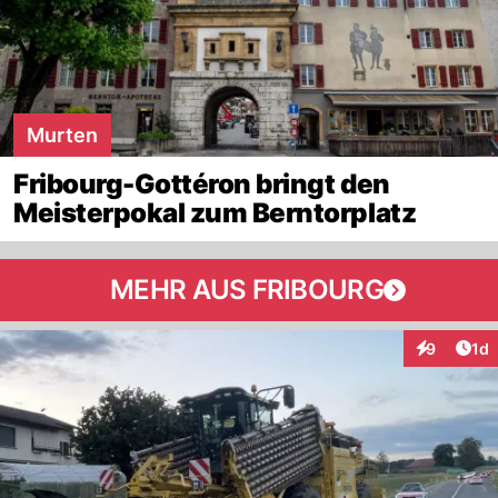
Murten
Fribourg-Gottéron bringt den
Meisterpokal zum Berntorplatz
MEHR AUS FRIBOURG
Art
9
1d
Interaktion