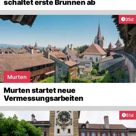
schaltet erste Brunnen ab
Artik
35d
Murten
Murten startet neue
Vermessungsarbeiten
Artik
51d