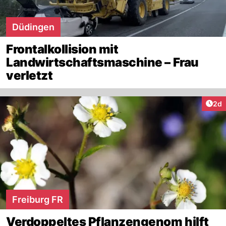
Düdingen
Frontalkollision mit
Landwirtschaftsmaschine – Frau
verletzt
Arti
2d
Freiburg FR
Verdoppeltes Pflanzengenom hilft