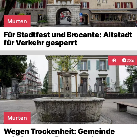
Murten
Für Stadtfest und Brocante: Altstadt
für Verkehr gesperrt
Artik
1
23d
Interaktione
Murten
Wegen Trockenheit: Gemeinde